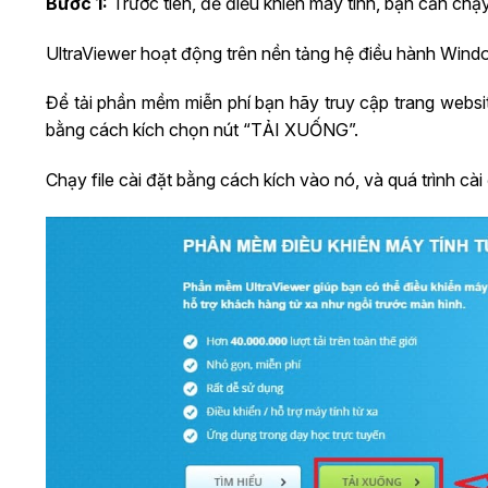
Bước 1:
Trước tiên, để điều khiển máy tính, bạn cần chạ
UltraViewer hoạt động trên nền tảng hệ điều hành Wind
Để tải phần mềm miễn phí bạn hãy truy cập trang webs
bằng cách kích chọn nút “TẢI XUỐNG”.
Chạy file cài đặt bằng cách kích vào nó, và quá trình cài 