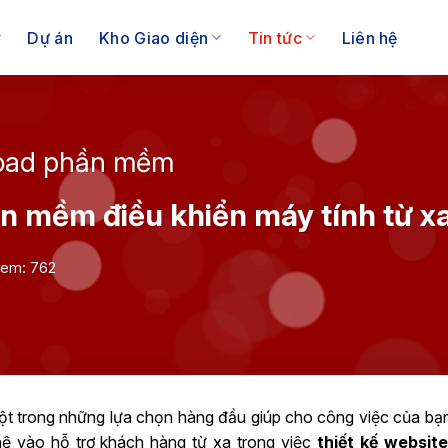
Dự án
Kho Giao diện
Tin tức
Liên hệ
oad phần mềm
ần mềm điều khiển máy tính từ x
xem: 762
một trong những lựa chọn hàng đầu giúp cho công việc của bạn
ệ vào hỗ trợ khách hàng từ xa trong việc
thiết kế websit