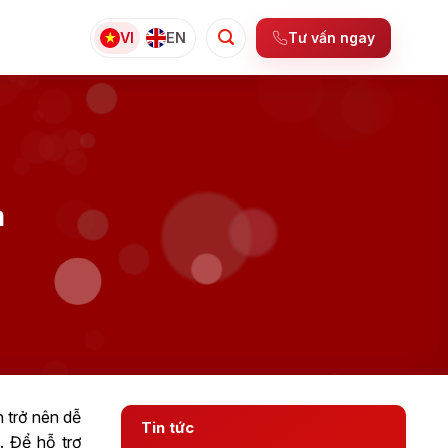
Tư vấn ngay
VI
EN
a
 trở nên dễ
Tin tức
e
. Để hỗ trợ