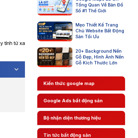
Tổng Quan Về Bản Đồ
Số #1 Thế Giới
Mẹo Thiết Kế Trang
Chủ Website Bất Động
Sản Tối Ưu
y tính từ xa
20+ Background Nền
Gỗ Đẹp, Hình Ảnh Nền
Gỗ Kích Thước Lớn
Kiến thức google map
Google Ads bất động sản
Bộ nhận diện thương hiệu
Tin tức bất động sản