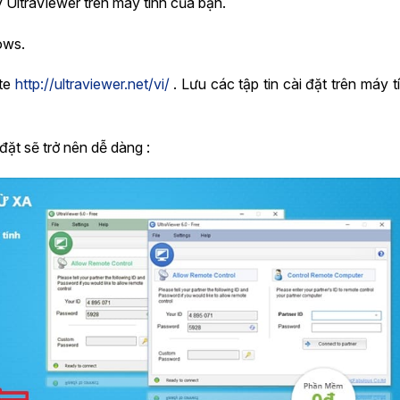
y UltraViewer trên máy tính của bạn.
ows.
ite
http://ultraviewer.net/vi/
. Lưu các tập tin cài đặt trên máy 
đặt sẽ trở nên dễ dàng :