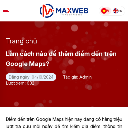
Skip
to
VI
EN
content
Trang chủ
Làm cách nào để thêm điểm đến trên
Google Maps?
Đăng ngày: 04/10/2024
Tác giả: Admin
Lượt xem: 632
Điểm đến trên Google Maps hiện nay đang có hàng triệu
lượt tra cứu mỗi ngày để tìm kiếm địa điểm, thông tin