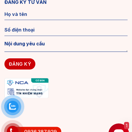
ĐĂNG KÝ TƯ VẤN
1
0936.387.929