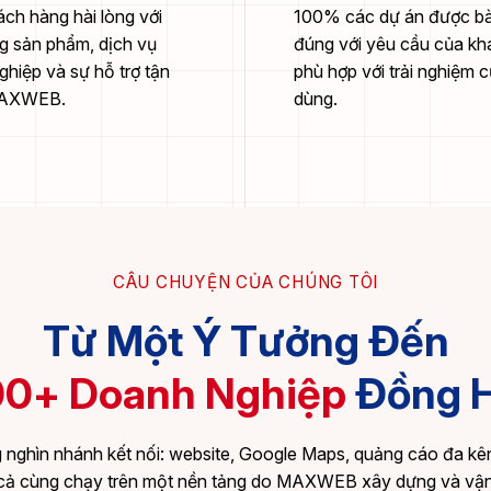
ch hàng hài lòng với
100% các dự án được bà
g sản phẩm, dịch vụ
đúng với yêu cầu của kh
hiệp và sự hỗ trợ tận
phù hợp với trải nghiệm 
MAXWEB.
dùng.
CÂU CHUYỆN CỦA CHÚNG TÔI
Từ Một Ý Tưởng Đến
00+ Doanh Nghiệp
Đồng 
 nghìn nhánh kết nối: website, Google Maps, quảng cáo đa kê
 cả cùng chạy trên một nền tảng do MAXWEB xây dựng và vận