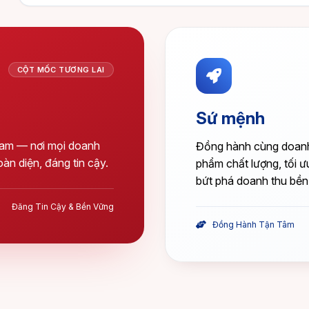
CỘT MỐC TƯƠNG LAI
Sứ mệnh
Nam — nơi mọi doanh
Đồng hành cùng doanh 
oàn diện, đáng tin cậy.
phẩm chất lượng, tối ư
bứt phá doanh thu bền
Đăng Tin Cậy & Bền Vững
Đồng Hành Tận Tâm