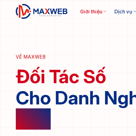
Skip
to
Giới thiệu
Dịch vụ
content
VỀ MAXWEB
Đối Tác Số
Cho Danh Ngh
Việt