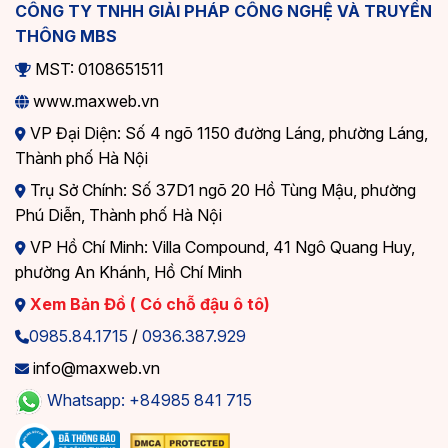
CÔNG TY TNHH GIẢI PHÁP CÔNG NGHỆ VÀ TRUYỀN
THÔNG MBS
MST: 0108651511
www.maxweb.vn
VP Đại Diện: Số 4 ngõ 1150 đường Láng, phường Láng,
Thành phố Hà Nội
Trụ Sở Chính: Số 37D1 ngõ 20 Hồ Tùng Mậu, phường
Phú Diễn, Thành phố Hà Nội
Website đăng tin môi giới bất động sản là gì?
VP Hồ Chí Minh: Villa Compound, 41 Ngô Quang Huy,
phường An Khánh, Hồ Chí Minh
Xem thêm: Tổng hợp 99+ mẫu
Website
Xem Bản Đồ ( Có chỗ đậu ô tô)
Bất Động Sản
đẹp, chuyên nghiệp
0985.84.1715
/
0936.387.929
info@maxweb.vn
Lợi ích khi sở hữu mẫu Website đăng tin môi
Whatsapp: +84985 841 715
giới bất động sản