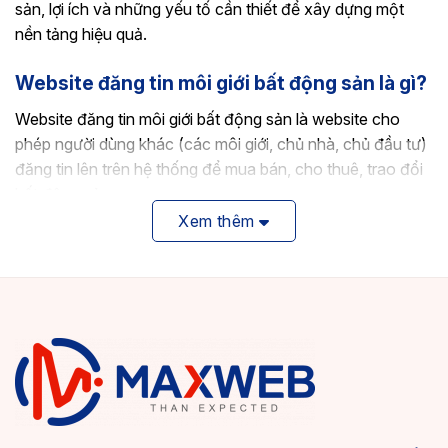
sản, lợi ích và những yếu tố cần thiết để xây dựng một
nền tảng hiệu quả.
Website đăng tin môi giới bất động sản là gì?
Website đăng tin môi giới bất động sản là website cho
phép người dùng khác (các môi giới, chủ nhà, chủ đầu tư)
đăng tin lên trên hệ thống để mua bán, cho thuê, trao đổi
bất động sản.
Xem thêm
Khách hàng truy cập có thể tìm kiếm, lọc tin theo nhu cầu,
xem chi tiết, đánh giá, để lại bình luận hoặc liên hệ trực
tiếp.
Loại website này giống một nền tảng kết nối giữa người
bán – người mua, tạo thành cộng đồng giao dịch bất động
sản, chứ không chỉ là web giới thiệu của riêng 1 cá
nhân/doanh nghiệp.