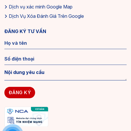
Sản nhiều dự án
chuyên nghiệp nhất
Dịch vụ xác minh Google Map
Dịch Vụ Xóa Đánh Giá Trên Google
Yếu tố cần có để một Website đăng tin môi
giới hiệu quả
ĐĂNG KÝ TƯ VẤN
Để mẫu website đăng tin môi giới bất động sản hoạt động
hiệu quả, cần đảm bảo các yếu tố thiết yếu đáp ứng nhu
cầu người dùng và xu hướng thị trường.
Giao diện trực quan, dễ sử dụng
Một mẫu website đăng tin bất động sản thành công cần
có giao diện thân thiện và dễ sử dụng. Người dùng từ mọi
lứa tuổi và trình độ công nghệ khác nhau đều có thể dễ
dàng thao tác trên website. Menu điều hướng rõ ràng, bố
cục hợp lý và các nút chức năng được đặt ở vị trí dễ nhìn
thấy sẽ tạo trải nghiệm tích cực cho người dùng.
Hệ thống phân quyền tài khoản rõ ràng