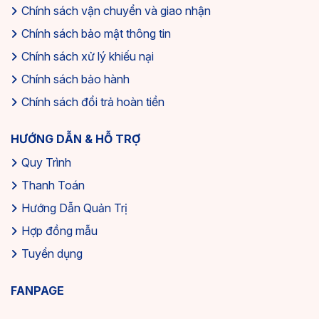
và hệ thống đánh giá minh bạch sẽ tạo được niềm tin và
Chính sách vận chuyển và giao nhận
thu hút nhiều người dùng hơn. Điều này đặc biệt quan
Chính sách bảo mật thông tin
trọng trong lĩnh vực bất động sản, nơi mà sự tin tưởng là
Chính sách xử lý khiếu nại
yếu tố quyết định trong quyết định mua bán.
Chính sách bảo hành
Chính sách đổi trả hoàn tiền
HƯỚNG DẪN & HỖ TRỢ
Quy Trình
Thanh Toán
Hướng Dẫn Quản Trị
Hợp đồng mẫu
Tuyển dụng
Lợi ích khi sở hữu mẫu Web đăng tin bất động sản
FANPAGE
Tối ưu tìm kiếm bất động sản theo nhu cầu