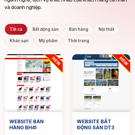
và doanh nghiệp.
Tất cả
Bất động sản
Bán hàng
Nội thất
Khác sạn
Mỹ phẩm
Thời trang
NEW
WEBSITE BẤT
WEBSITE ĐIỆN MÁY
ĐỘNG SẢN DT3
ĐM02