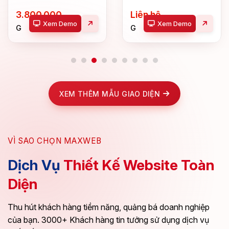
Liên hệ
3.900.000
Xem Demo
Xem Demo
Gói:
Gói:
Đăng
website
tin
điện
môi
máy
giới
XEM THÊM MẪU GIAO DIỆN
VÌ SAO CHỌN MAXWEB
Dịch Vụ
Thiết Kế Website Toàn
Diện
Thu hút khách hàng tiềm năng, quảng bá doanh nghiệp
của bạn. 3000+ Khách hàng tin tưởng sử dụng dịch vụ