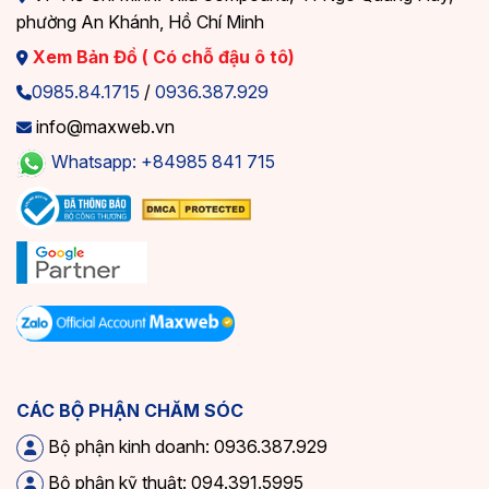
phường An Khánh, Hồ Chí Minh
Xem Bản Đồ ( Có chỗ đậu ô tô)
0985.84.1715
/
0936.387.929
info@maxweb.vn
Whatsapp: +84985 841 715
CÁC BỘ PHẬN CHĂM SÓC
Bộ phận kinh doanh: 0936.387.929
Bộ phận kỹ thuật: 094.391.5995