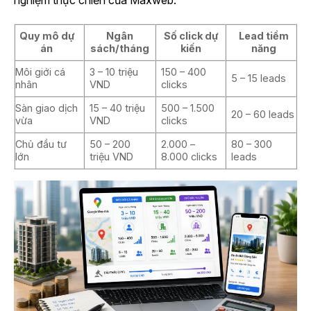
Quy mô dự
Ngân
Số click dự
Lead tiềm
án
sách/tháng
kiến
năng
Môi giới cá
3 – 10 triệu
150 – 400
5 – 15 leads
nhân
VND
clicks
Sàn giao dịch
15 – 40 triệu
500 – 1.500
20 – 60 leads
vừa
VND
clicks
Chủ đầu tư
50 – 200
2.000 –
80 – 300
lớn
triệu VND
8.000 clicks
leads