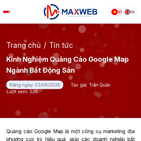
Skip
to
VI
EN
content
Trang chủ
/
Tin tức
Kinh Nghiệm Quảng Cáo Google Map
Ngành Bất Động Sản
Đăng ngày: 03/06/2026
Tác giả: Trần Quân
Lượt xem: 526
Quảng cáo Google Map là một công cụ marketing địa
phương cực kỳ hiệu quả, giúp các doanh nghiệp bất