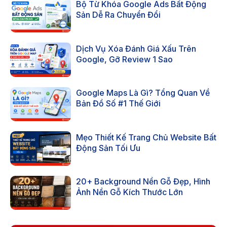
Bộ Từ Khóa Google Ads Bất Động
Sản Dễ Ra Chuyển Đổi
Dịch Vụ Xóa Đánh Giá Xấu Trên
Google, Gỡ Review 1 Sao
Google Maps Là Gì? Tổng Quan Về
Bản Đồ Số #1 Thế Giới
Mẹo Thiết Kế Trang Chủ Website Bất
Động Sản Tối Ưu
20+ Background Nền Gỗ Đẹp, Hình
Ảnh Nền Gỗ Kích Thước Lớn