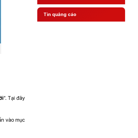
Tin quảng cáo
ới
“. Tại đây
hấn vào mục