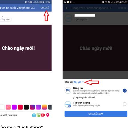
vào mục “
Lịch đăng
“.