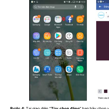
Bước 4
: Tại giao diện “
Tùy chọn đăng
” bạn hãy chọn 