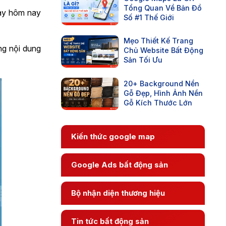
Tổng Quan Về Bản Đồ
gày hôm nay
Số #1 Thế Giới
Mẹo Thiết Kế Trang
ng nội dung
Chủ Website Bất Động
Sản Tối Ưu
20+ Background Nền
Gỗ Đẹp, Hình Ảnh Nền
Gỗ Kích Thước Lớn
Kiến thức google map
Google Ads bất động sản
Bộ nhận diện thương hiệu
Tin tức bất động sản