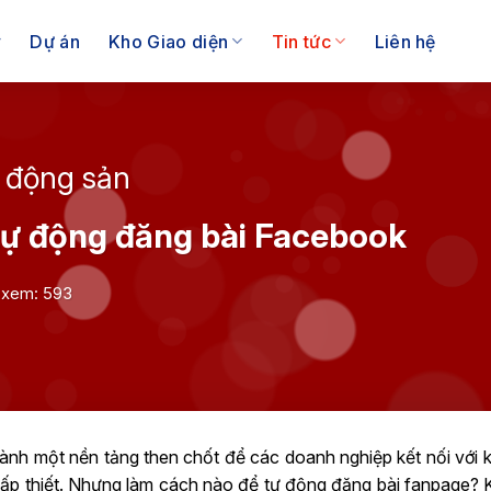
Dự án
Kho Giao diện
Tin tức
Liên hệ
t động sản
 tự động đăng bài Facebook
 xem: 593
hành một nền tảng then chốt để các doanh nghiệp kết nối với 
cấp thiết. Nhưng làm cách nào để tự động đăng bài fanpage? 