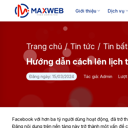
Skip
to
Giới thiệu
Dịch vụ
content
Trang chủ
/
Tin tức
/
Tin bấ
Hướng dẫn cách lên lịch
Đăng ngày: 15/03/2024
Tác giả: Admin
Lượt
Facebook với hơn ba tỷ người dùng hoạt động, đã trở t
Đăng nội dung trên nền tảng này trở thành một vấn đề 