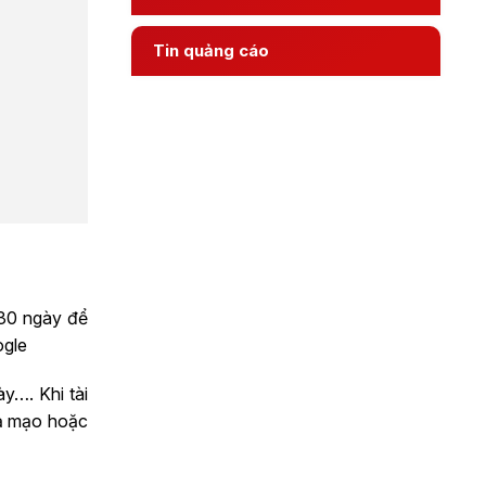
Tin quảng cáo
 30 ngày để
ogle
y…. Khi tài
iả mạo hoặc