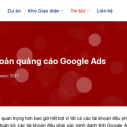
Dự án
Kho Giao diện
Tin tức
Liên hệ
hoản quảng cáo Google Ads
xem: 1037
uan trọng hơn bao giờ hết bơi vì tất cả các tài khoản đều ph
àn bộ các tài khoản đều phải xác minh danh tính Google Ad