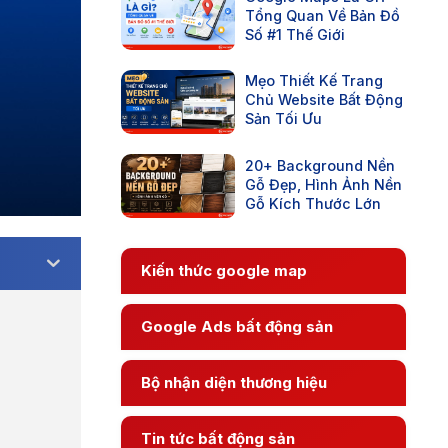
Tổng Quan Về Bản Đồ
Số #1 Thế Giới
Mẹo Thiết Kế Trang
Chủ Website Bất Động
Sản Tối Ưu
20+ Background Nền
Gỗ Đẹp, Hình Ảnh Nền
Gỗ Kích Thước Lớn
Kiến thức google map
Google Ads bất động sản
Bộ nhận diện thương hiệu
Tin tức bất động sản