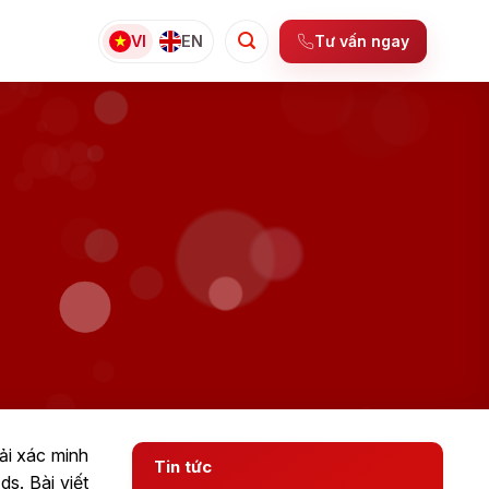
Tư vấn ngay
VI
EN
ải xác minh
Tin tức
s. Bài viết