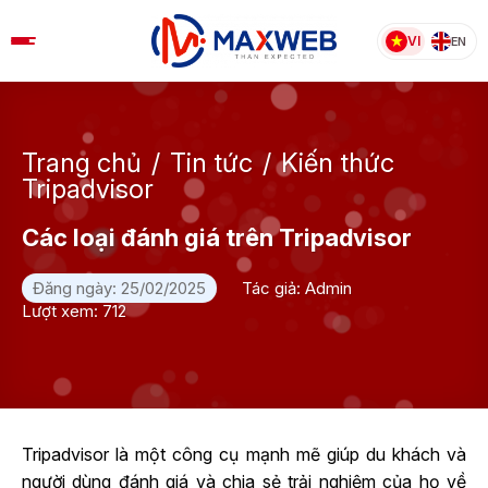
Skip
to
VI
EN
content
Trang chủ
/
Tin tức
/
Kiến thức
Tripadvisor
Các loại đánh giá trên Tripadvisor
Đăng ngày: 25/02/2025
Tác giả: Admin
Lượt xem: 712
Tripadvisor là một công cụ mạnh mẽ giúp du khách và
người dùng đánh giá và chia sẻ trải nghiệm của họ về