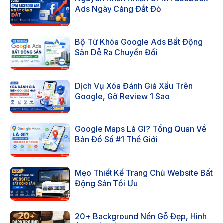
Ads Ngày Càng Đắt Đỏ
Bộ Từ Khóa Google Ads Bất Động
Sản Dễ Ra Chuyển Đổi
Dịch Vụ Xóa Đánh Giá Xấu Trên
Google, Gỡ Review 1 Sao
Google Maps Là Gì? Tổng Quan Về
Bản Đồ Số #1 Thế Giới
Mẹo Thiết Kế Trang Chủ Website Bất
Động Sản Tối Ưu
20+ Background Nền Gỗ Đẹp, Hình