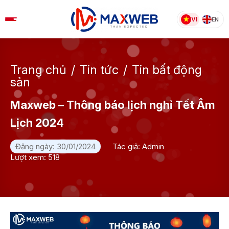
Skip
to
VI
EN
content
Trang chủ
/
Tin tức
/
Tin bất động
sản
Maxweb – Thông báo lịch nghỉ Tết Âm
Lịch 2024
Đăng ngày: 30/01/2024
Tác giả: Admin
Lượt xem: 518