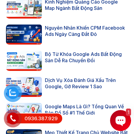
Kinh Nghiệm Quảng Cáo Google
Map Ngành Bất Động Sản
Nguyên Nhân Khiến CPM Facebook
Ads Ngày Càng Đắt Đỏ
Bộ Từ Khóa Google Ads Bất Động
Sản Dễ Ra Chuyển Đổi
Dịch Vụ Xóa Đánh Giá Xấu Trên
Google, Gỡ Review 1 Sao
Google Maps Là Gì? Tổng Quan Về
1
Bản Đồ Số #1 Thế Giới
0936.387.929
Mẹo Thiết Kế Trang Chủ Website Bất