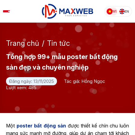
Skip
to
VI
EN
content
Trang chủ
/
Tin tức
Tổng hợp 99+ mẫu poster bất động
sản đẹp và chuyên nghiệp
Đăng ngày: 13/11/2025
Tác giả: Hồng Ngọc
Lượt xem: 485
Một
poster bất động sản
được thiết kế chỉn chu luôn
mang sức mạnh mở đường, giúp dự án chạm tới khách