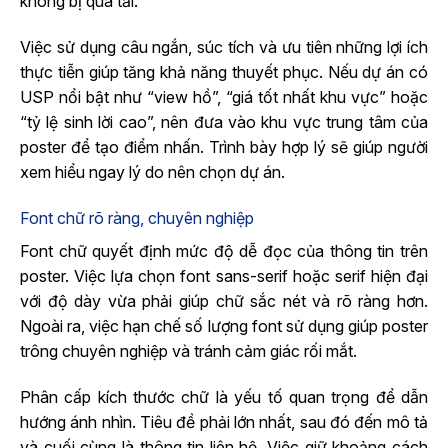
không bị quá tải.
Việc sử dụng câu ngắn, súc tích và ưu tiên những lợi ích
thực tiễn giúp tăng khả năng thuyết phục. Nếu dự án có
USP nổi bật như “view hồ”, “giá tốt nhất khu vực” hoặc
“tỷ lệ sinh lời cao”, nên đưa vào khu vực trung tâm của
poster để tạo điểm nhấn. Trình bày hợp lý sẽ giúp người
xem hiểu ngay lý do nên chọn dự án.
Font chữ rõ ràng, chuyên nghiệp
Font chữ quyết định mức độ dễ đọc của thông tin trên
poster. Việc lựa chọn font sans-serif hoặc serif hiện đại
với độ dày vừa phải giúp chữ sắc nét và rõ ràng hơn.
Ngoài ra, việc hạn chế số lượng font sử dụng giúp poster
trông chuyên nghiệp và tránh cảm giác rối mắt.
Phân cấp kích thước chữ là yếu tố quan trọng để dẫn
hướng ánh nhìn. Tiêu đề phải lớn nhất, sau đó đến mô tả
và cuối cùng là thông tin liên hệ. Việc giữ khoảng cách