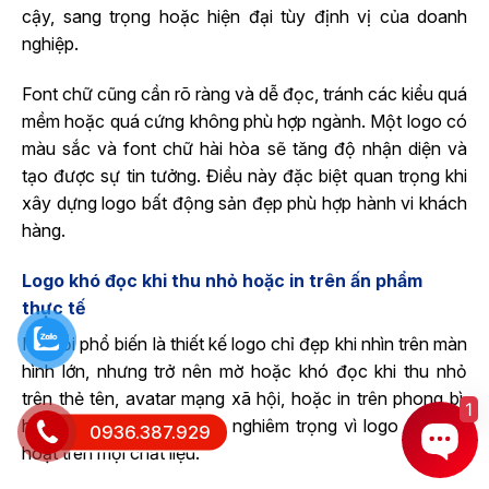
cậy, sang trọng hoặc hiện đại tùy định vị của doanh
nghiệp.
Font chữ cũng cần rõ ràng và dễ đọc, tránh các kiểu quá
mềm hoặc quá cứng không phù hợp ngành. Một logo có
màu sắc và font chữ hài hòa sẽ tăng độ nhận diện và
tạo được sự tin tưởng. Điều này đặc biệt quan trọng khi
xây dựng logo bất động sản đẹp phù hợp hành vi khách
hàng.
Logo khó đọc khi thu nhỏ hoặc in trên ấn phẩm
thực tế
Một lỗi phổ biến là thiết kế logo chỉ đẹp khi nhìn trên màn
hình lớn, nhưng trở nên mờ hoặc khó đọc khi thu nhỏ
trên thẻ tên, avatar mạng xã hội, hoặc in trên phong bì,
1
hợp đồng. Đây là sai lầm nghiêm trọng vì logo cần linh
0936.387.929
hoạt trên mọi chất liệu.