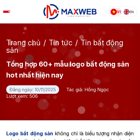
Skip
to
VI
EN
content
Trang chủ
/
Tin tức
/
Tin bất động
sản
Tổng hợp 60+ mẫu logo bất động sản
hot nhất hiện nay
Đăng ngày: 10/11/2025
Tác giả: Hồng Ngọc
Lượt xem: 506
Logo bất động sản
không chỉ là biểu tượng nhận diện