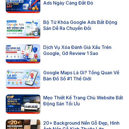
Ads Ngày Càng Đắt Đỏ
Bộ Từ Khóa Google Ads Bất Động
Sản Dễ Ra Chuyển Đổi
Dịch Vụ Xóa Đánh Giá Xấu Trên
Google, Gỡ Review 1 Sao
Google Maps Là Gì? Tổng Quan Về
Bản Đồ Số #1 Thế Giới
Mẹo Thiết Kế Trang Chủ Website Bất
Động Sản Tối Ưu
20+ Background Nền Gỗ Đẹp, Hình
Ảnh Nền Gỗ Kích Thước Lớn