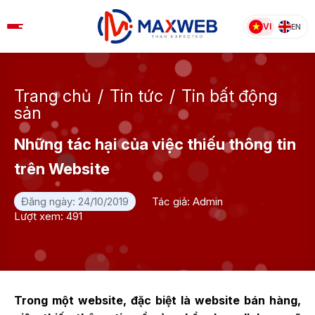
Skip
to
VI
EN
content
Trang chủ
/
Tin tức
/
Tin bất động
sản
Những tác hại của việc thiếu thông tin
trên Website
Đăng ngày: 24/10/2019
Tác giả: Admin
Lượt xem: 491
Trong một website, đặc biệt là website bán hàng,