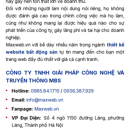
này gây nên tổn thất lớn về doanh thu.
Đối với những người làm nội dung nói riêng, họ không
được đánh giá cao trong chính công việc mà họ làm,
cũng như không mang lại được hiệu quả nào cho sự
phát triển của công ty, gây lãng phí và tai hại cho doanh
nghiệp.
Maxweb.vn với bề dày nhiều năm trong ngành
thiết kế
website bất động sản
tự tin mang đến cho bạn một
trang web đầy đủ nhất với giá cả cạnh tranh.
CÔNG TY TNHH GIẢI PHÁP CÔNG NGHỆ VÀ
TRUYỀN THÔNG MBS
Hotline:
0985.84.1715
/
0936.387.929
Email:
info@maxweb.vn
Fanpage:
Maxweb.vn
VP Đại Diện:
Số 4 ngõ 1150 đường Láng, phường
Láng, Thành phố Hà Nội