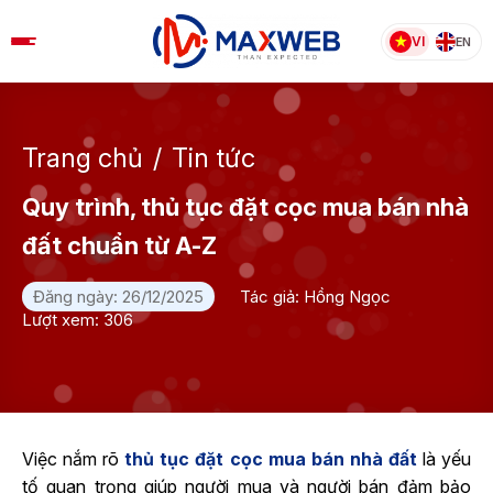
Skip
to
VI
EN
content
Trang chủ
/
Tin tức
Quy trình, thủ tục đặt cọc mua bán nhà
đất chuẩn từ A-Z
Đăng ngày: 26/12/2025
Tác giả: Hồng Ngọc
Lượt xem: 306
Việc nắm rõ
thủ tục đặt cọc mua bán nhà đất
là yếu
tố quan trọng giúp người mua và người bán đảm bảo