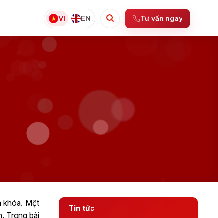
Tư vấn ngay
VI
EN
a khóa. Một
Tin tức
n. Trong bài