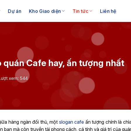
Dự án
Kho Giao diện
Tin tức
Liên hệ
 quán Cafe hay, ấn tượng nhất
Lượt xem: 544
giữa hàng ngàn đối thủ, một
slogan cafe
ấn tượng chính là chì
bạn mà còn truyền tải phong cách, cá tính và giá trị của quá