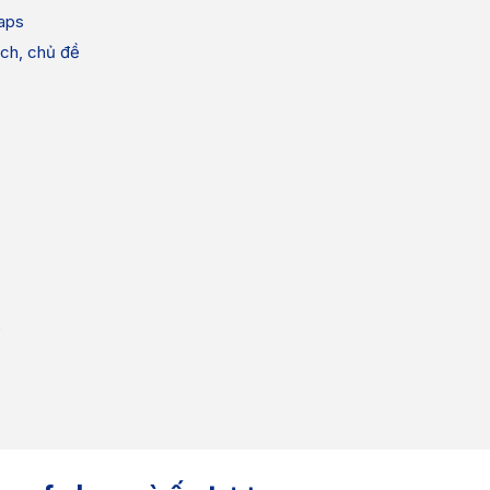
aps
ch, chủ đề
e