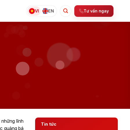
Tư vấn ngay
VI
EN
 những lĩnh
Tin tức
ợc quảng bá