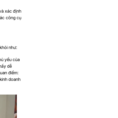
và xác định
các công cụ
khỏi như:
chủ yếu của
thấy dễ
quan điểm:
 kinh doanh