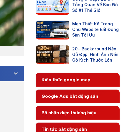
Tổng Quan Về Bản Đồ
Số #1 Thế Giới
Mẹo Thiết Kế Trang
Chủ Website Bất Động
Sản Tối Ưu
20+ Background Nền
Gỗ Đẹp, Hình Ảnh Nền
Gỗ Kích Thước Lớn
Kiến thức google map
Google Ads bất động sản
Bộ nhận diện thương hiệu
Tin tức bất động sản