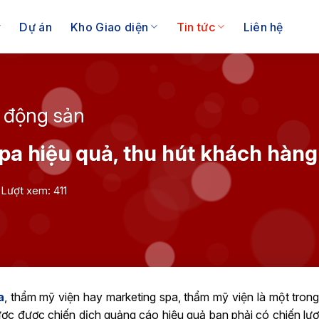
Dự án
Kho Giao diện
Tin tức
Liên hệ
t động sản
pa hiệu quả, thu hút khách hàng
Lượt xem: 411
a
, thẩm mỹ viện hay marketing spa, thẩm mỹ viện là một trong
ược được chiến dịch quảng cáo hiệu quả bạn phải có chiến lư