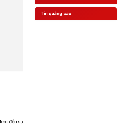
Tin quảng cáo
 đem đến sự