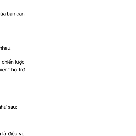
của bạn cần
 nhau.
 chiến lược
iến” họ trở
như sau:
 là điều vô