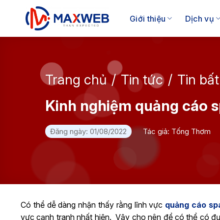
Skip
to
Giới thiệu
Dịch vụ
content
Trang chủ
/
Tin tức
/
Tin bấ
Kinh nghiệm quảng cáo s
Đăng ngày: 01/08/2022
Tác giả: Tống Thơm
Có thể dễ dàng nhận thấy rằng lĩnh vực
quảng cáo sp
vực cạnh tranh nhất hiện. Vậy cho nên để có thể có đ