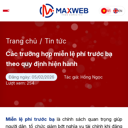
Skip
to
VI
EN
content
Trang chủ
/
Tin tức
Các trường hợp miễn lệ phí trước bạ
theo quy định hiện hành
Đăng ngày: 05/02/2026
Tác giả: Hồng Ngọc
Lượt xem: 254
Miễn lệ phí trước bạ
là chính sách quan trọng giúp
người dân, tổ chức giảm bớt nghĩa vụ tài chính khi đăng