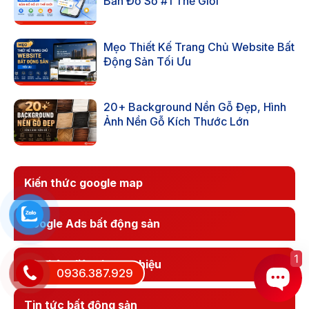
Bản Đồ Số #1 Thế Giới
Mẹo Thiết Kế Trang Chủ Website Bất
Động Sản Tối Ưu
20+ Background Nền Gỗ Đẹp, Hình
Ảnh Nền Gỗ Kích Thước Lớn
Kiến thức google map
Google Ads bất động sản
1
Bộ nhận diện thương hiệu
0936.387.929
Tin tức bất động sản