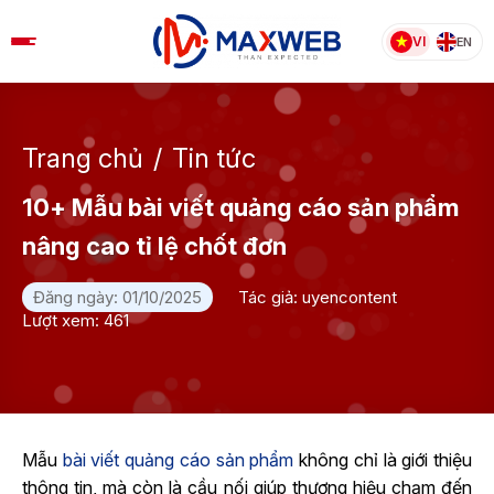
Skip
to
VI
EN
content
Trang chủ
/
Tin tức
10+ Mẫu bài viết quảng cáo sản phẩm
nâng cao tỉ lệ chốt đơn
Đăng ngày: 01/10/2025
Tác giả: uyencontent
Lượt xem: 461
Mẫu
bài viết quảng cáo sản phẩm
không chỉ là giới thiệu
thông tin, mà còn là cầu nối giúp thương hiệu chạm đến