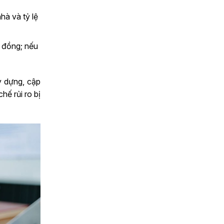
hà và tỷ lệ
p đồng; nếu
y dựng, cập
hế rủi ro bị