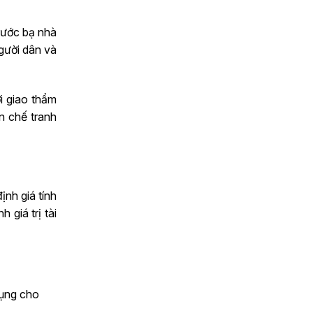
rước bạ nhà
người dân và
ời giao thẩm
n chế tranh
ịnh giá tính
 giá trị tài
dụng cho