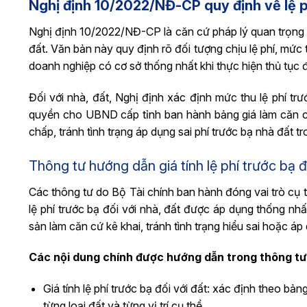
Nghị định 10/2022/NĐ-CP quy định về lệ p
Nghị định 10/2022/NĐ-CP là căn cứ pháp lý quan trọng n
đất. Văn bản này quy định rõ đối tượng chịu lệ phí, mức
doanh nghiệp có cơ sở thống nhất khi thực hiện thủ tục 
Đối với nhà, đất, Nghị định xác định mức thu lệ phí trướ
quyền cho UBND cấp tỉnh ban hành bảng giá làm căn cứ
chấp, tránh tình trạng áp dụng sai phí trước bạ nhà đất tr
Thông tư hướng dẫn giá tính lệ phí trước bạ đ
Các thông tư do Bộ Tài chính ban hành đóng vai trò cụ t
lệ phí trước bạ đối với nhà, đất được áp dụng thống nhất
sản làm căn cứ kê khai, tránh tình trạng hiểu sai hoặc 
Các nội dung chính được hướng dẫn trong thông t
Giá tính lệ phí trước bạ đối với đất: xác định theo bả
từng loại đất và từng vị trí cụ thể.