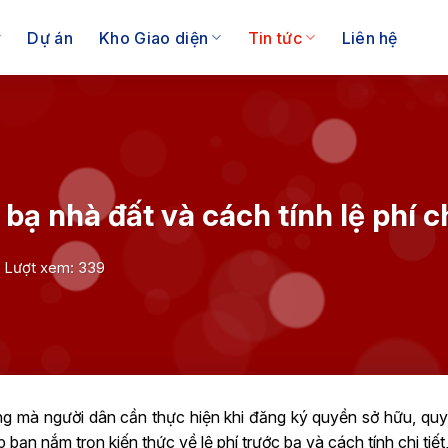
Dự án
Kho Giao diện
Tin tức
Liên hệ
 bạ nhà đất và cách tính lệ phí ch
Lượt xem: 339
ọng mà người dân cần thực hiện khi đăng ký quyền sở hữu, qu
 bạn nắm trọn kiến thức về lệ phí trước bạ và cách tính chi tiết,