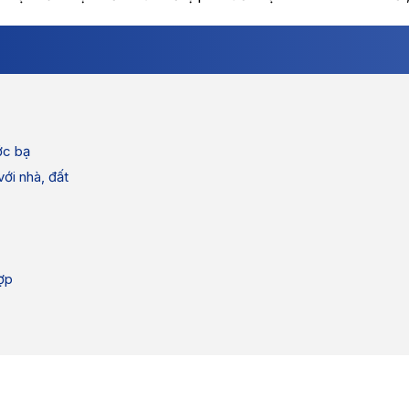
ớc bạ
với nhà, đất
hợp