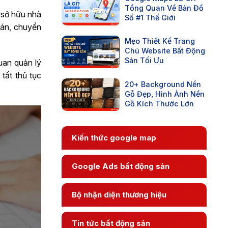
Tổng Quan Về Bản Đồ
 sở hữu nhà
Số #1 Thế Giới
bán, chuyển
Mẹo Thiết Kế Trang
Chủ Website Bất Động
Sản Tối Ưu
uan quản lý
tất thủ tục
20+ Background Nền
Gỗ Đẹp, Hình Ảnh Nền
Gỗ Kích Thước Lớn
Kiến thức google map
Google Ads bất động sản
Bộ nhận diện thương hiệu
Tin tức bất động sản