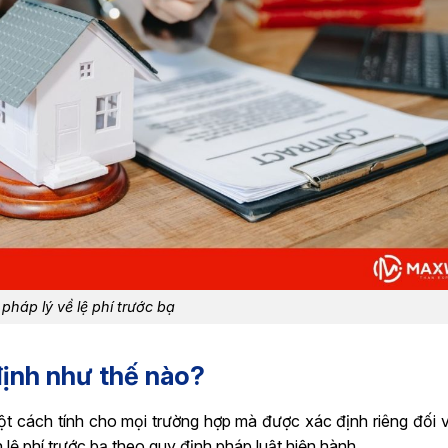
pháp lý về lệ phí trước bạ
 định như thế nào?
ột cách tính cho mọi trường hợp mà được xác định riêng đối vớ
h lệ phí trước bạ theo quy định pháp luật hiện hành.