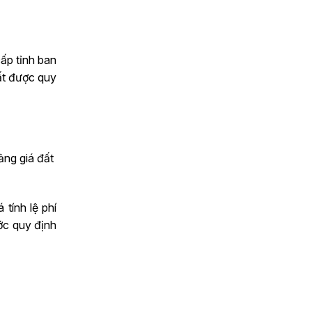
cấp tỉnh ban
đất được quy
ảng giá đất
tính lệ phí
ớc quy định