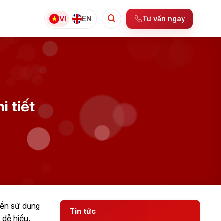
Tư vấn ngay
VI
EN
i tiết
yền sử dụng
Tin tức
 dễ hiểu.