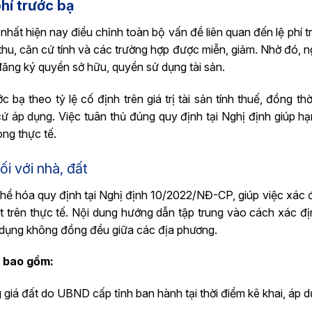
hí trước bạ
hất hiện nay điều chỉnh toàn bộ vấn đề liên quan đến lệ phí t
 thu, căn cứ tính và các trường hợp được miễn, giảm. Nhờ đó, 
đăng ký quyền sở hữu, quyền sử dụng tài sản.
c bạ theo tỷ lệ cố định trên giá trị tài sản tính thuế, đồng th
 áp dụng. Việc tuân thủ đúng quy định tại Nghị định giúp hạ
ong thực tế.
ối với nhà, đất
hể hóa quy định tại Nghị định 10/2022/NĐ-CP, giúp việc xác đ
 trên thực tế. Nội dung hướng dẫn tập trung vào cách xác định
áp dụng không đồng đều giữa các địa phương.
ư bao gồm:
ng giá đất do UBND cấp tỉnh ban hành tại thời điểm kê khai, áp 