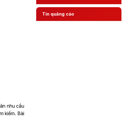
Tin quảng cáo
mãn nhu cầu
ìm kiếm. Bài