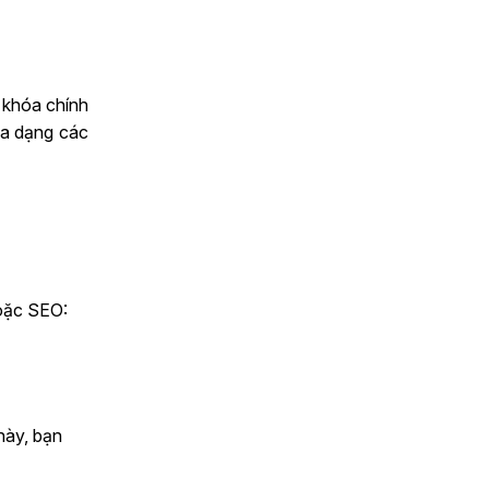
 khóa chính
đa dạng các
hoặc SEO:
này, bạn