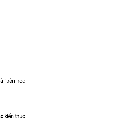
là “bàn học
ác kiến thức