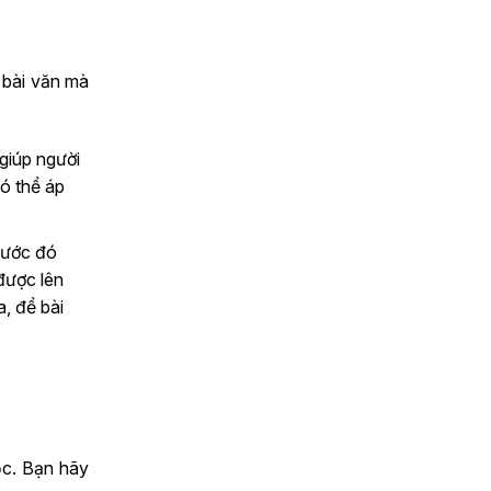
 bài văn mà
 giúp người
có thể áp
trước đó
được lên
a, để bài
ọc. Bạn hãy