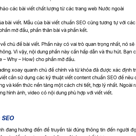
khảo các bài viết chất lượng từ các trang web Nước ngoài
ủa bài viết. Mẫu của bài viết chuẩn SEO cũng tương tự với các
 phần mở đầu, phần thân bài và phần kết.
về chủ đề bài viết. Phần này có vai trò quan trọng nhất, nó sẽ
không. Vì vậy, nội dung phần này cần hấp dẫn và thu hút. Bạn 
e – Why – How) cho phần mở đầu.
heading xoay quanh chủ đề chính và từ khóa đã được xác định 
 viết cần sử dụng các kỹ thuật viết content chuẩn SEO để nêu 
 và kiến thức nền tảng một cách chi tiết, hợp lý nhất. Ngoài r
g hình ảnh, video có nội dung phù hợp với viết viết.
n SEO
mình đang hướng đến để truyền tải đúng thông tin đến người đ