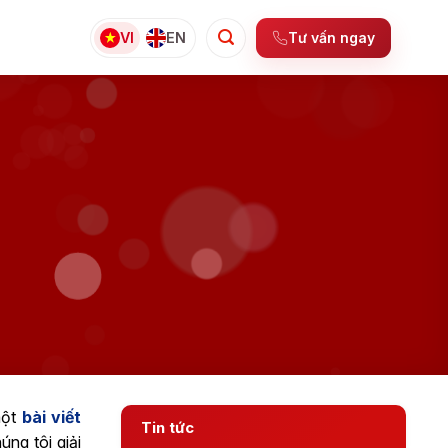
Tư vấn ngay
VI
EN
một
bài viết
Tin tức
ng tôi giải