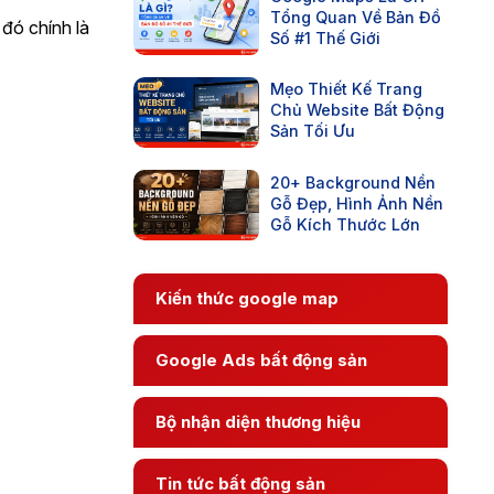
Tổng Quan Về Bản Đồ
đó chính là
Số #1 Thế Giới
Mẹo Thiết Kế Trang
Chủ Website Bất Động
Sản Tối Ưu
20+ Background Nền
Gỗ Đẹp, Hình Ảnh Nền
Gỗ Kích Thước Lớn
Kiến thức google map
Google Ads bất động sản
Bộ nhận diện thương hiệu
Tin tức bất động sản