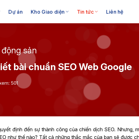
Dự án
Kho Giao diện
Tin tức
Liên hệ
t động sản
viết bài chuẩn SEO Web Google
xem: 501
quyết định đến sự thành công của chiến dịch SEO. Nhưng, 
SEO như thế nào? Tất cả những thắc mắc của bạn sẽ được chú