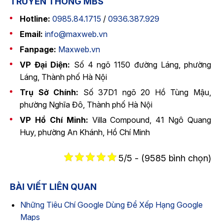
TRUYỀN THÔNG MBS
Hotline:
0985.84.1715
/
0936.387.929
Email:
info@maxweb.vn
Fanpage:
Maxweb.vn
VP Đại Diện:
Số 4 ngõ 1150 đường Láng, phường
Láng, Thành phố Hà Nội
Trụ Sở Chính:
Số 37D1 ngõ 20 Hồ Tùng Mậu,
phường Nghĩa Đô, Thành phố Hà Nội
VP Hồ Chí Minh:
Villa Compound, 41 Ngô Quang
Huy, phường An Khánh, Hồ Chí Minh
5/5 - (9585 bình chọn)
BÀI VIẾT LIÊN QUAN
Những Tiêu Chí Google Dùng Để Xếp Hạng Google
Maps