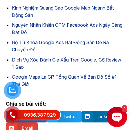
Kinh Nghiệm Quảng Cáo Google Map Ngành Bất
Động Sản
Nguyên Nhân Khiến CPM Facebook Ads Ngày Càng
Đắt Đỏ
Bộ Từ Khóa Google Ads Bất Động Sản Dễ Ra
Chuyển Đổi
Dịch Vụ Xóa Đánh Giá Xấu Trên Google, Gỡ Review
1 Sao
Google Maps Là Gì? Tổng Quan Về Bản Đồ Số #1
Thế Giới
Chia sẻ bài viết:
1
0936.387.929
Facebook
Twitter
Linkedin
Email