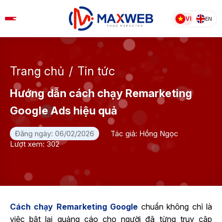
Skip
to
VI
EN
content
Trang chủ
/
Tin tức
Hướng dẫn cách chạy Remarketing
Google Ads hiệu quả
Đăng ngày: 06/02/2026
Tác giả: Hồng Ngọc
Lượt xem: 302
Cách chạy Remarketing Google
chuẩn không chỉ là
việc bật lại quảng cáo cho người đã từng truy cập