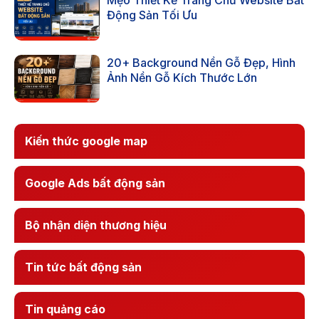
Mẹo Thiết Kế Trang Chủ Website Bất
Động Sản Tối Ưu
20+ Background Nền Gỗ Đẹp, Hình
Ảnh Nền Gỗ Kích Thước Lớn
Kiến thức google map
Google Ads bất động sản
Bộ nhận diện thương hiệu
Tin tức bất động sản
Tin quảng cáo