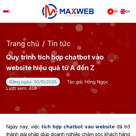
Skip
to
VI
EN
content
Trang chủ
/
Tin tức
Quy trình tích hợp chatbot vào
website hiệu quả từ A đến Z
Đăng ngày: 30/10/2025
Tác giả: Hồng Ngọc
Lượt xem: 459
Ngày nay, việc
tích hợp chatbot vào website
đã trở
thành giải pháp giúp doanh nghiệp chăm sóc khách hàng