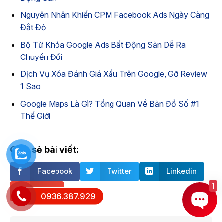
Nguyên Nhân Khiến CPM Facebook Ads Ngày Càng
Đắt Đỏ
Bộ Từ Khóa Google Ads Bất Động Sản Dễ Ra
Chuyển Đổi
Dịch Vụ Xóa Đánh Giá Xấu Trên Google, Gỡ Review
1 Sao
Google Maps Là Gì? Tổng Quan Về Bản Đồ Số #1
Thế Giới
Chia sẻ bài viết:
Facebook
Twitter
Linkedin
1
Email
0936.387.929