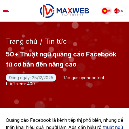
Skip
to
VI
EN
content
Trang chủ
/
Tin tức
50+ Thuật ngữ quảng cáo Facebook
từ cơ bản đến nâng cao
Đăng ngày: 25/12/2025
Tác giả: uyencontent
Lượt xem: 409
Quảng cáo Facebook là kênh tiếp thị phổ biến, nhưng để
triển khai hiệu quả, người làm Ads cần hiểu rõ
thuật ngữ