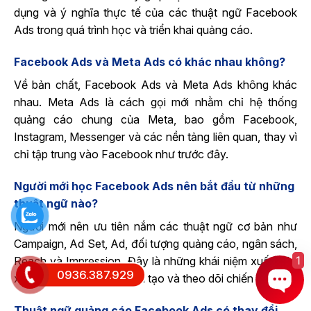
dụng và ý nghĩa thực tế của các thuật ngữ Facebook
Ads trong quá trình học và triển khai quảng cáo.
Facebook Ads và Meta Ads có khác nhau không?
Về bản chất, Facebook Ads và Meta Ads không khác
nhau. Meta Ads là cách gọi mới nhằm chỉ hệ thống
quảng cáo chung của Meta, bao gồm Facebook,
Instagram, Messenger và các nền tảng liên quan, thay vì
chỉ tập trung vào Facebook như trước đây.
Người mới học Facebook Ads nên bắt đầu từ những
thuật ngữ nào?
Người mới nên ưu tiên nắm các thuật ngữ cơ bản như
Campaign, Ad Set, Ad, đối tượng quảng cáo, ngân sách,
1
Reach và Impression. Đây là những khái niệm xuất hiện
0936.387.929
xuyên suốt trong quá trình tạo và theo dõi chiến dịch.
Thuật ngữ quảng cáo Facebook Ads có thay đổi