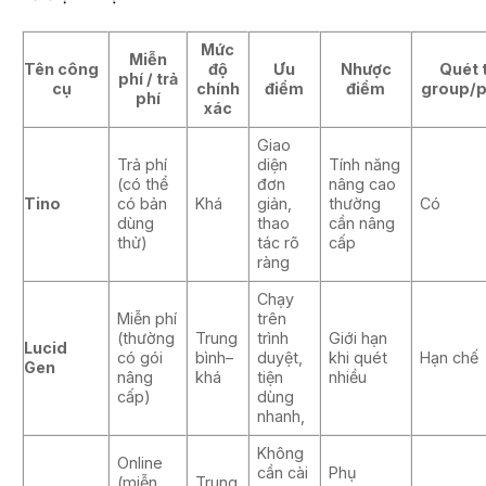
Mức
Miễn
Tên công
độ
Ưu
Nhược
Quét 
phí / trả
cụ
chính
điểm
điểm
group/
phí
xác
Giao
Trả phí
diện
Tính năng
(có thể
đơn
nâng cao
Tino
có bản
Khá
giản,
thường
Có
dùng
thao
cần nâng
thử)
tác rõ
cấp
ràng
Chạy
Miễn phí
trên
(thường
Trung
trình
Giới hạn
Lucid
có gói
bình–
duyệt,
khi quét
Hạn chế
Gen
nâng
khá
tiện
nhiều
cấp)
dùng
nhanh,
Không
Online
cần cài
Phụ
(miễn
Trung