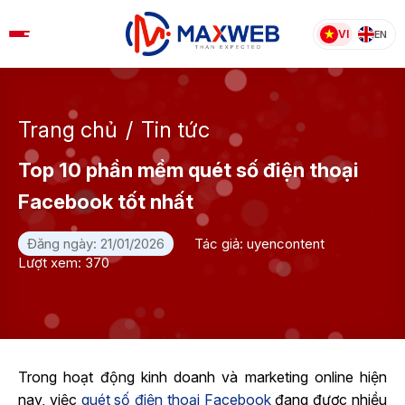
Skip
to
VI
EN
content
Trang chủ
/
Tin tức
Top 10 phần mềm quét số điện thoại
Facebook tốt nhất
Đăng ngày: 21/01/2026
Tác giả: uyencontent
Lượt xem: 370
Trong hoạt động kinh doanh và marketing online hiện
nay, việc
quét số điện thoại Facebook
đang được nhiều