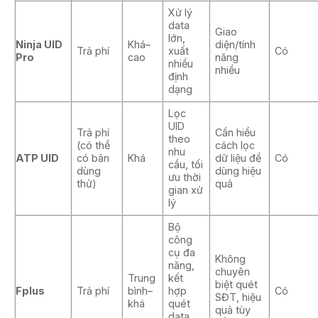
Xử lý
data
Giao
lớn,
Ninja UID
Khá–
diện/tính
Trả phí
xuất
Có
Pro
cao
năng
nhiều
nhiều
định
dạng
Lọc
UID
Trả phí
Cần hiểu
theo
(có thể
cách lọc
nhu
ATP UID
có bản
Khá
dữ liệu để
Có
cầu, tối
dùng
dùng hiệu
ưu thời
thử)
quả
gian xử
lý
Bộ
công
cụ đa
Không
năng,
chuyên
Trung
kết
biệt quét
Fplus
Trả phí
bình–
hợp
Có
SĐT, hiệu
khá
quét
quả tùy
data