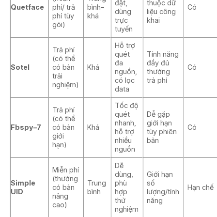
đặt,
thuộc dữ
Quetface
phí/ trả
bình–
Có
dùng
liệu công
phí tùy
khá
trực
khai
gói)
tuyến
Hỗ trợ
Trả phí
quét
Tính năng
(có thể
đa
đầy đủ
Sotel
có bản
Khá
Có
nguồn,
thường
trải
có lọc
trả phí
nghiệm)
data
Tốc độ
Trả phí
quét
Dễ gặp
(có thể
nhanh,
giới hạn
Fbspy–7
có bản
Khá
Có
hỗ trợ
tùy phiên
giới
nhiều
bản
hạn)
nguồn
Dễ
Miễn phí
dùng,
Giới hạn
(thường
Simple
Trung
phù
số
có bản
Hạn chế
UID
bình
hợp
lượng/tính
nâng
thử
năng
cao)
nghiệm