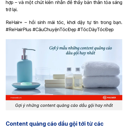
hợp – và một chút kiên nhẫn để thấy bản thân tỏa sáng
trở lại.
ReHair+ – hồi sinh mái tóc, khơi dậy tự tin trong bạn.
#ReHairPlus #CâuChuyệnTócĐẹp #TócDàyTócĐẹp
Gợi ý những content quảng cáo dầu gội hay nhất
Content quảng cáo dầu gội tới từ các