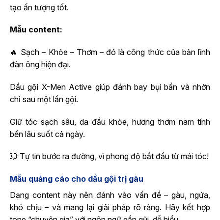
tạo ấn tượng tốt.
Mẫu content:
🔥 Sạch – Khỏe – Thơm – đó là công thức của bản lĩnh
đàn ông hiện đại.
Dầu gội X-Men Active giúp đánh bay bụi bẩn và nhờn
chỉ sau một lần gội.
Giữ tóc sạch sâu, da đầu khỏe, hương thơm nam tính
bền lâu suốt cả ngày.
💥 Tự tin bước ra đường, vì phong độ bắt đầu từ mái tóc!
Mẫu quảng cáo cho dầu gội trị gàu
Dạng content này nên đánh vào vấn đề – gàu, ngứa,
khó chịu – và mang lại giải pháp rõ ràng. Hãy kết hợp
tone “chuyên gia” với ngôn ngữ gần gũi, dễ hiểu.