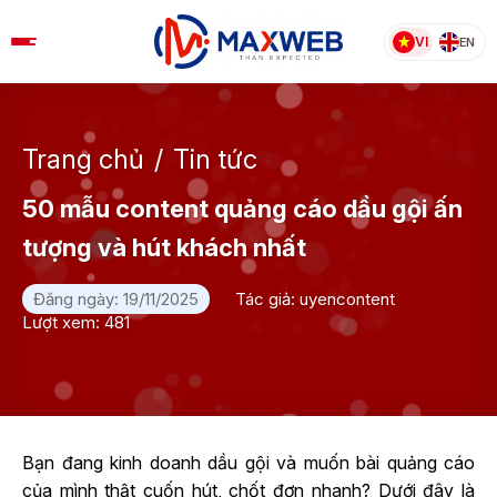
Skip
to
VI
EN
content
Trang chủ
/
Tin tức
50 mẫu content quảng cáo dầu gội ấn
tượng và hút khách nhất
Đăng ngày: 19/11/2025
Tác giả: uyencontent
Lượt xem: 481
Bạn đang kinh doanh dầu gội và muốn bài quảng cáo
của mình thật cuốn hút, chốt đơn nhanh? Dưới đây là