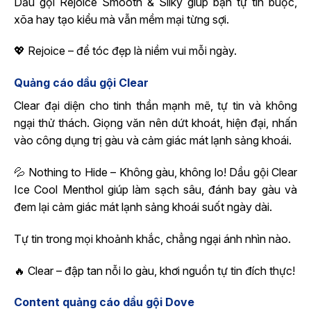
Dầu gội Rejoice Smooth & Silky giúp bạn tự tin buộc,
xõa hay tạo kiểu mà vẫn mềm mại từng sợi.
💖 Rejoice – để tóc đẹp là niềm vui mỗi ngày.
Quảng cáo dầu gội Clear
Clear đại diện cho tinh thần mạnh mẽ, tự tin và không
ngại thử thách. Giọng văn nên dứt khoát, hiện đại, nhấn
vào công dụng trị gàu và cảm giác mát lạnh sảng khoái.
💦 Nothing to Hide – Không gàu, không lo! Dầu gội Clear
Ice Cool Menthol giúp làm sạch sâu, đánh bay gàu và
đem lại cảm giác mát lạnh sảng khoái suốt ngày dài.
Tự tin trong mọi khoảnh khắc, chẳng ngại ánh nhìn nào.
🔥 Clear – đập tan nỗi lo gàu, khơi nguồn tự tin đích thực!
Content quảng cáo dầu gội Dove