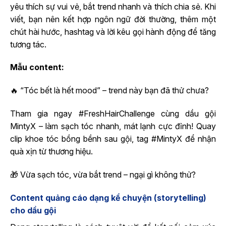
yêu thích sự vui vẻ, bắt trend nhanh và thích chia sẻ. Khi
viết, bạn nên kết hợp ngôn ngữ đời thường, thêm một
chút hài hước, hashtag và lời kêu gọi hành động để tăng
tương tác.
Mẫu content:
🔥 “Tóc bết là hết mood” – trend này bạn đã thử chưa?
Tham gia ngay #FreshHairChallenge cùng dầu gội
MintyX – làm sạch tóc nhanh, mát lạnh cực đỉnh! Quay
clip khoe tóc bồng bềnh sau gội, tag #MintyX để nhận
quà xịn từ thương hiệu.
🎁 Vừa sạch tóc, vừa bắt trend – ngại gì không thử?
Content quảng cáo dạng kể chuyện (storytelling)
cho dầu gội