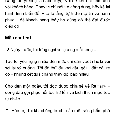
Dạng storytelling là cách tuyệt vời để kết nối cảm xúc
với khách hàng. Thay vì chỉ nói về công dụng, hãy kể lại
hành trình biến đổi – từ lo lắng, tự ti đến tự tin và hạnh
phúc – để khách hàng thấy họ cũng có thể đạt được
điều đó.
Mẫu content:
💬 Ngày trước, tôi từng ngại soi gương mỗi sáng…
Tóc tôi yếu, rụng nhiều đến mức chỉ cần vuốt nhẹ là vài
sợi lại rơi xuống. Tôi đã thử đủ loại dầu gội – đắt có, rẻ
có – nhưng kết quả chẳng thay đổi bao nhiêu.
Cho đến một ngày, tôi đọc được chia sẻ về ReHair+ –
dòng dầu gội phục hồi tóc hư tổn và kích thích mọc tóc
tự nhiên.
🌸 Hóa ra, đôi khi chúng ta chỉ cần một sản phẩm phù