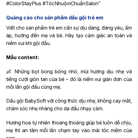
#ColorStayPlus #TócNhuộmChuẩnSalon”
Quảng cáo cho sản phẩm dầu gội trẻ em
Viết cho sản phẩm trẻ em cần sự dịu dàng, đáng yêu, ấm
áp, hướng đến mẹ và bé. Hãy tạo cảm giác an toàn và
niềm vui khi gội đầu.
Mẫu content:
👶 Những bọt bong bóng nhỏ, mùi hương dịu nhẹ và
tiếng cười giòn tan của bé – đó là niềm vui giản đơn của
mỗi lần gội đầu cùng mẹ.
Dầu gội BabySoft với công thức dịu nhẹ, không cay mắt,
chăm sóc nhẹ nhàng cho da đầu nhạy cảm.
Hương hoa tự nhiên thoang thoảng giúp bé luôn dễ chịu,
mẹ thì an tâm mỗi lần chạm tay vào mái tóc mềm của