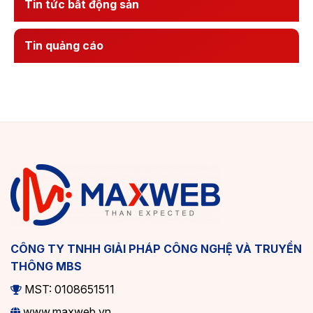
Tin tức bất động sản
Tin quảng cáo
CÔNG TY TNHH GIẢI PHÁP CÔNG NGHỆ VÀ TRUYỀN
THÔNG MBS
MST: 0108651511
www.maxweb.vn