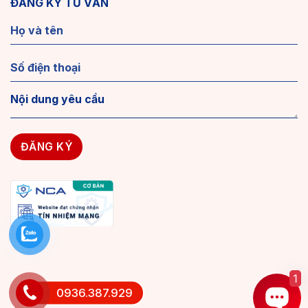
ĐĂNG KÝ TƯ VẤN
1
0936.387.929