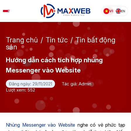
Skip
to
VI
EN
content
Trang chủ
/
Tin tức
/
Tin bất động
sản
Hướng dẫn cách tích hợp nhúng
Messenger vào Website
Đăng ngày: 29/11/2021
Tác giả: Admin
Lượt xem: 552
Nhúng Messenger vào Website
nghe có vẻ phức tạp