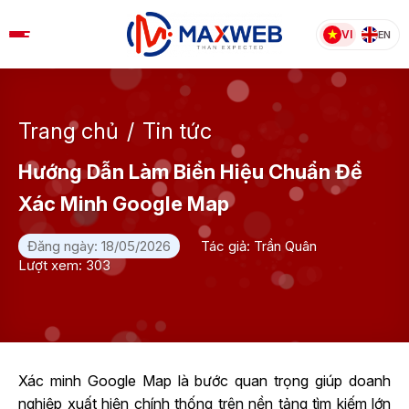
Skip
to
VI
EN
content
Trang chủ
/
Tin tức
Hướng Dẫn Làm Biển Hiệu Chuẩn Để
Xác Minh Google Map
Đăng ngày: 18/05/2026
Tác giả: Trần Quân
Lượt xem: 303
Xác minh Google Map là bước quan trọng giúp doanh
nghiệp xuất hiện chính thống trên nền tảng tìm kiếm lớn