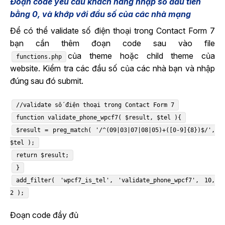
Đoạn code yêu cầu khách hàng nhập số đầu tiên
bằng 0, và khớp với đầu số của các nhà mạng
Để có thể validate số điện thoại trong Contact Form 7
bạn cần thêm đoạn code sau vào file
c
ủa theme hoặc child theme của
functions.php
website. Kiểm tra các đầu số của các nhà bạn và nhập
đúng sau đó submit.
//validate số điện thoại trong Contact Form 7
function validate_phone_wpcf7( $result, $tel ){
$result = preg_match( '/^(09|03|07|08|05)+([0-9]{8})$/',
$tel );
return $result;
}
add_filter( 'wpcf7_is_tel', 'validate_phone_wpcf7', 10,
2 );
Đoạn code đầy đủ