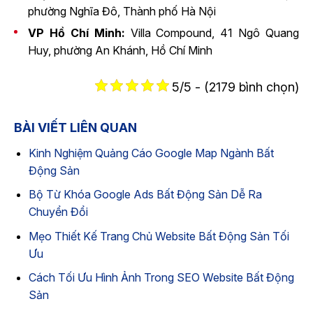
phường Nghĩa Đô, Thành phố Hà Nội
VP Hồ Chí Minh:
Villa Compound, 41 Ngô Quang
Huy, phường An Khánh, Hồ Chí Minh
5/5 - (2179 bình chọn)
BÀI VIẾT LIÊN QUAN
Kinh Nghiệm Quảng Cáo Google Map Ngành Bất
Động Sản
Bộ Từ Khóa Google Ads Bất Động Sản Dễ Ra
Chuyển Đổi
Mẹo Thiết Kế Trang Chủ Website Bất Động Sản Tối
Ưu
Cách Tối Ưu Hình Ảnh Trong SEO Website Bất Động
Sản