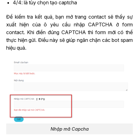
4/4: là tùy chọn tạo captcha
Để kiểm tra kết quả, bạn mở trang contact sẽ thấy sự
xuất hiện của ô yêu cầu nhập CAPTCHA ở form
contact. Khi điền đúng CAPTCHA thì form mới có thể
thực hiện gửi. Điều này sẽ giúp ngăn chặn các bot spam
hiệu quả.
Nhập mã Capcha