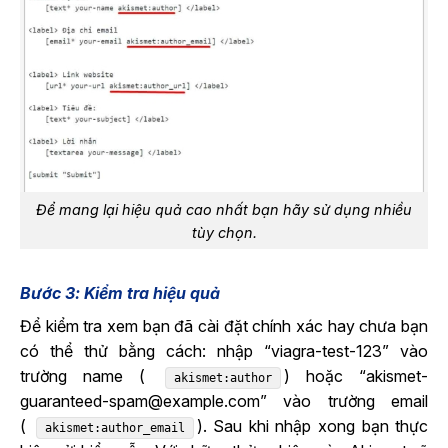
Để mang lại hiệu quả cao nhất bạn hãy sử dụng nhiều
tùy chọn.
Bước 3: Kiểm tra hiệu quả
Để kiểm tra xem bạn đã cài đặt chính xác hay chưa bạn
có thể thử bằng cách: nhập
“viagra-test-123” vào
trường name (
) hoặc “akismet-
akismet:author
guaranteed-spam@example.com” vào trường email
(
).
Sau khi nhập xong bạn thực
akismet:author_email