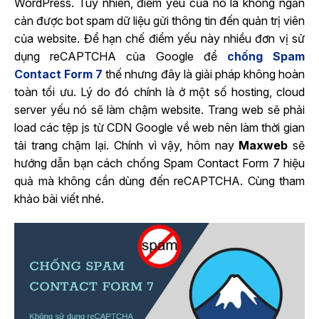
WordPress. Tuy nhiên, điểm yếu của nó là không ngăn
cản được bot spam dữ liệu gửi thông tin đến quản trị viên
của website. Để hạn chế điểm yếu này nhiều đơn vị sử
dụng reCAPTCHA của Google để
chống Spam
Contact Form 7
thế nhưng đây là giải pháp không hoàn
toàn tối ưu. Lý do đó chính là ở một số hosting, cloud
server yếu nó sẽ làm chậm website. Trang web sẽ phải
load các tệp js từ CDN Google về web nên làm thời gian
tải trang chậm lại. Chính vì vậy, hôm nay
Maxweb
sẽ
hướng dẫn bạn cách chống Spam Contact Form 7 hiệu
quả mà không cần dùng đến reCAPTCHA. Cùng tham
khảo bài viết nhé.