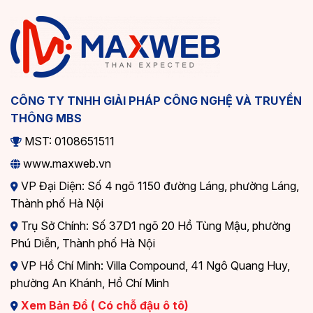
CÔNG TY TNHH GIẢI PHÁP CÔNG NGHỆ VÀ TRUYỀN
THÔNG MBS
MST: 0108651511
www.maxweb.vn
VP Đại Diện: Số 4 ngõ 1150 đường Láng, phường Láng,
Thành phố Hà Nội
Trụ Sở Chính: Số 37D1 ngõ 20 Hồ Tùng Mậu, phường
Phú Diễn, Thành phố Hà Nội
VP Hồ Chí Minh: Villa Compound, 41 Ngô Quang Huy,
phường An Khánh, Hồ Chí Minh
Xem Bản Đồ ( Có chỗ đậu ô tô)