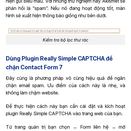
hiện gửi biểu mẫu. Với những thử nghiệm này Akismet sẽ
phản hồi là “spam”. Nếu nó đang hoạt động tốt, màn
hình sẽ xuất hiện thông báo giống như bên dưới.
Kiểm tra bộ lọc thư rác
Dùng Plugin Really Simple CAPTCHA để
chặn Contact Form 7
Đây cùng là phương pháp vô cùng hiệu quả để ngăn
chặn email spam. Ưu điểm của cách này là nhẹ, và
không làm chậm website.
Để thực hiện cách này bạn cần cài đặt và kích hoạt
plugin Really Simple CAPTCHA vào trang web của bạn.
Từ trang quản trị bạn chọn → Form liên hệ → mở