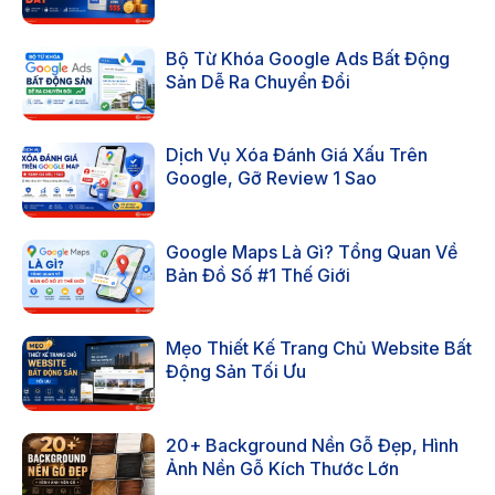
Bộ Từ Khóa Google Ads Bất Động
Sản Dễ Ra Chuyển Đổi
Dịch Vụ Xóa Đánh Giá Xấu Trên
Google, Gỡ Review 1 Sao
Google Maps Là Gì? Tổng Quan Về
Bản Đồ Số #1 Thế Giới
Mẹo Thiết Kế Trang Chủ Website Bất
Động Sản Tối Ưu
20+ Background Nền Gỗ Đẹp, Hình
Ảnh Nền Gỗ Kích Thước Lớn