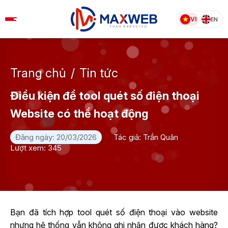
Skip
to
VI
EN
content
Trang chủ
/
Tin tức
Điều kiện để tool quét số điện thoại
Website có thể hoạt động
Đăng ngày: 20/03/2026
Tác giả: Trần Quân
Lượt xem: 345
Bạn đã tích hợp tool quét số điện thoại vào website
nhưng hệ thống vẫn không ghi nhận được khách hàng?