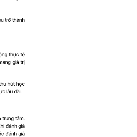
u trở thành
ộng thực tế
ang giá trị
thu hút học
c lâu dài.
 trung tâm.
hi đánh giá
ác đánh giá