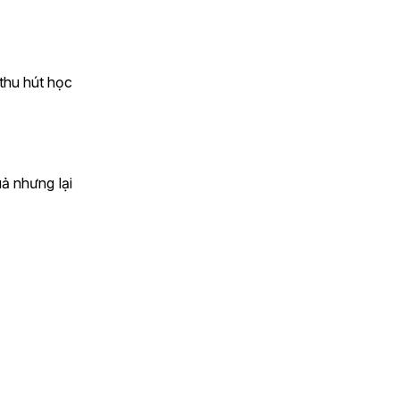
thu hút học
ả nhưng lại