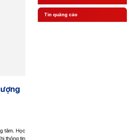
Tin quảng cáo
 lượng
ng tâm. Học
hi thông tin