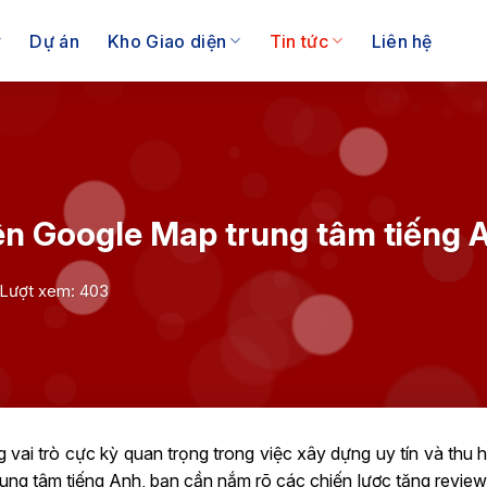
Dự án
Kho Giao diện
Tin tức
Liên hệ
rên Google Map trung tâm tiếng 
Lượt xem: 403
vai trò cực kỳ quan trọng trong việc xây dựng uy tín và thu h
trung tâm tiếng Anh, bạn cần nắm rõ các chiến lược tăng revi