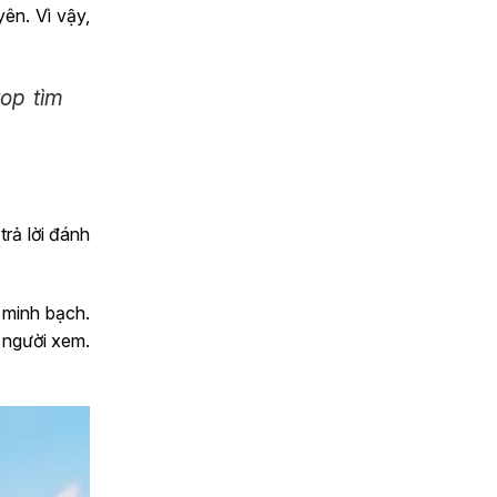
ên. Vì vậy,
op tìm
trả lời đánh
ề minh bạch.
a người xem.