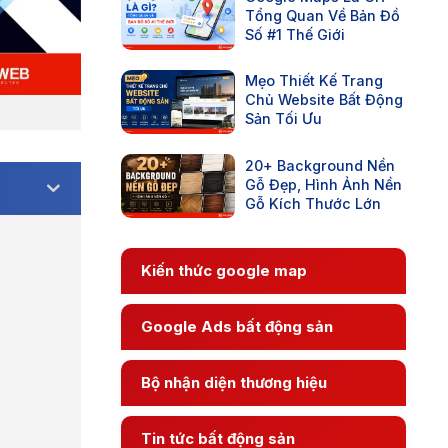
Tổng Quan Về Bản Đồ
Số #1 Thế Giới
Mẹo Thiết Kế Trang
Chủ Website Bất Động
Sản Tối Ưu
20+ Background Nền
Gỗ Đẹp, Hình Ảnh Nền
Gỗ Kích Thước Lớn
Kiến thức google map
Google Ads bất động sản
Bộ nhận diện thương hiệu
Tin tức bất động sản