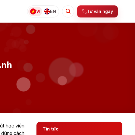
Tư vấn ngay
VI
EN
Anh
út học viên
Tin tức
ew đúng cách