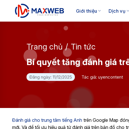
Skip
to
Giới thiệu
Dịch vụ
content
Trang chủ
/
Tin tức
Bí quyết tăng đánh giá t
Đăng ngày: 11/12/2025
Tác giả: uyencontent
Đánh giá cho trung tâm tiếng Anh
trên Google Map đóng 
mới. Và để tối ưu hiệu quả từ đánh giá trên bản đồ cho 