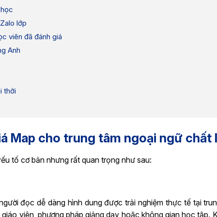
 học
 Zalo lớp
c viên đã đánh giá
ếng Anh
 thời
iá Map cho trung tâm ngoại ngữ chất
ếu tố cơ bản nhưng rất quan trọng như sau:
 người đọc dễ dàng hình dung được trải nghiệm thực tế tại tru
 giáo viên, phương pháp giảng dạy hoặc không gian học tập. K