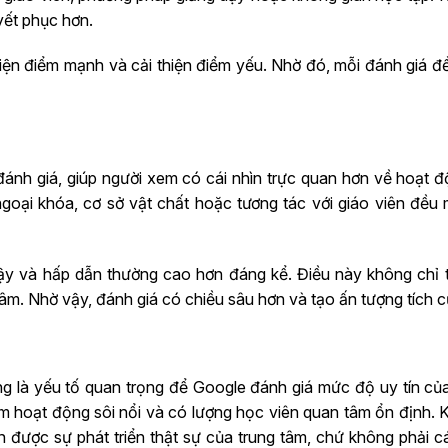
yết phục hơn.
iện điểm mạnh và cải thiện điểm yếu. Nhờ đó, mỗi đánh giá đề
đánh giá, giúp người xem có cái nhìn trực quan hơn về hoạt đ
oại khóa, cơ sở vật chất hoặc tương tác với giáo viên đều m
cậy và hấp dẫn thường cao hơn đáng kể. Điều này không chỉ 
âm. Nhờ vậy, đánh giá có chiều sâu hơn và tạo ấn tượng tích cự
ng là yếu tố quan trọng để Google đánh giá mức độ uy tín của
âm hoạt động sôi nổi và có lượng học viên quan tâm ổn định. K
ận được sự phát triển thật sự của trung tâm, chứ không phải c