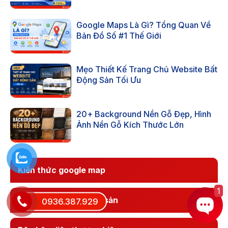
Google Maps Là Gì? Tổng Quan Về
Bản Đồ Số #1 Thế Giới
Mẹo Thiết Kế Trang Chủ Website Bất
Động Sản Tối Ưu
20+ Background Nền Gỗ Đẹp, Hình
Ảnh Nền Gỗ Kích Thước Lớn
Kiến thức google map
1
Google Ads bất động sản
0936.387.929