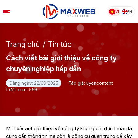
Skip
to
VI
EN
content
Trang chủ
/
Tin tức
Cách viết bài giới thiệu về công ty
chuyên nghiệp hấp dẫn
Đăng ngày: 22/09/2025
Tác giả: uyencontent
Lượt xem: 556
Một bài viết giới thiệu về công ty không chỉ đơn thuần là
cung cấp thông tin mà còn là công cụ quan trọng để xây