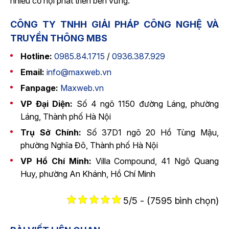
nhiều cơ hội phát triển bền vững.
CÔNG TY TNHH GIẢI PHÁP CÔNG NGHỆ VÀ
TRUYỀN THÔNG MBS
Hotline:
0985.84.1715
/
0936.387.929
Email:
info@maxweb.vn
Fanpage:
Maxweb.vn
VP Đại Diện:
Số 4 ngõ 1150 đường Láng, phường
Láng, Thành phố Hà Nội
Trụ Sở Chính:
Số 37D1 ngõ 20 Hồ Tùng Mậu,
phường Nghĩa Đô, Thành phố Hà Nội
VP Hồ Chí Minh:
Villa Compound, 41 Ngô Quang
Huy, phường An Khánh, Hồ Chí Minh
5/5 - (7595 bình chọn)