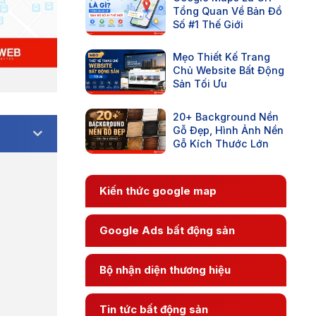
Tổng Quan Về Bản Đồ
Số #1 Thế Giới
Mẹo Thiết Kế Trang
Chủ Website Bất Động
Sản Tối Ưu
20+ Background Nền
Gỗ Đẹp, Hình Ảnh Nền
Gỗ Kích Thước Lớn
Kiến thức google map
Google Ads bất động sản
Bộ nhận diện thương hiệu
Tin tức bất động sản