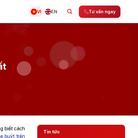
Tư vấn ngay
VI
EN
ất
ng biết cách
Tin tức
e buýt trên