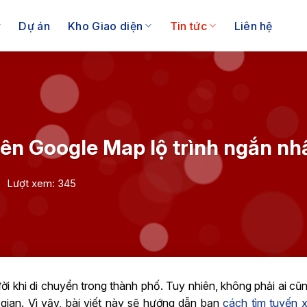
Dự án
Kho Giao diện
Tin tức
Liên hệ
rên Google Map lộ trình ngắn nh
Lượt xem: 345
i khi di chuyển trong thành phố. Tuy nhiên, không phải ai cũ
i gian. Vì vậy, bài viết này sẽ hướng dẫn bạn
cách tìm tuyến x