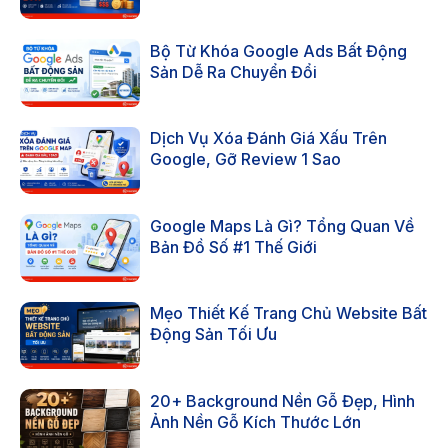
Bộ Từ Khóa Google Ads Bất Động
Sản Dễ Ra Chuyển Đổi
Dịch Vụ Xóa Đánh Giá Xấu Trên
Google, Gỡ Review 1 Sao
Google Maps Là Gì? Tổng Quan Về
Bản Đồ Số #1 Thế Giới
Mẹo Thiết Kế Trang Chủ Website Bất
Động Sản Tối Ưu
20+ Background Nền Gỗ Đẹp, Hình
Ảnh Nền Gỗ Kích Thước Lớn