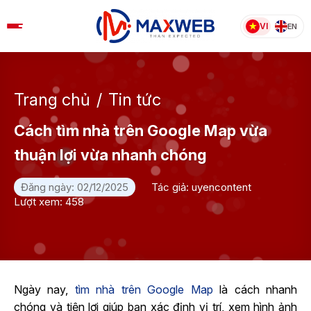
Skip
to
VI
EN
content
Trang chủ
/
Tin tức
Cách tìm nhà trên Google Map vừa
thuận lợi vừa nhanh chóng
Đăng ngày: 02/12/2025
Tác giả: uyencontent
Lượt xem: 458
Ngày nay,
tìm nhà trên Google Map
là cách nhanh
chóng và tiện lợi giúp bạn xác định vị trí, xem hình ảnh