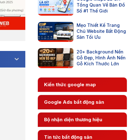
Tổng Quan Về Bản Đồ
Số #1 Thế Giới
Mẹo Thiết Kế Trang
Chủ Website Bất Động
Sản Tối Ưu
20+ Background Nền
Gỗ Đẹp, Hình Ảnh Nền
Gỗ Kích Thước Lớn
Kiến thức google map
Google Ads bất động sản
Bộ nhận diện thương hiệu
Tin tức bất động sản