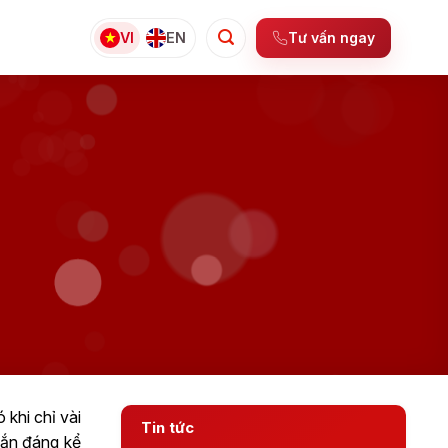
Tư vấn ngay
VI
EN
 khi chỉ vài
Tin tức
gắn đáng kể