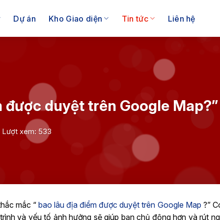
Dự án
Kho Giao diện
Tin tức
Liên hệ
ểm được duyệt trên Google Map?”
Lượt xem: 533
thắc mắc “
bao lâu địa điểm được duyệt trên Google Map
?” Có
y trình và yếu tố ảnh hưởng sẽ giúp bạn chủ động hơn và rút n