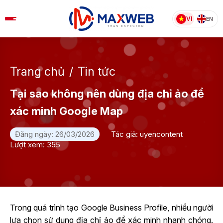
Skip
to
VI
EN
content
Trang chủ
/
Tin tức
Tại sao không nên dùng địa chỉ ảo để
xác minh Google Map
Đăng ngày: 26/03/2026
Tác giả: uyencontent
Lượt xem: 355
Trong quá trình tạo Google Business Profile, nhiều người
lựa chọn sử dụng địa chỉ ảo để xác minh nhanh chóng.