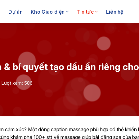
Dự án
Kho Giao diện
Tin tức
Liên hệ
& bí quyết tạo dấu ấn riêng ch
Lượt xem: 586
hạm cảm xúc?
Một dòng caption massage phù hợp có thể khiến
y cùng khám phá 100+
stt về massage
giúp bài đăng spa của bạ