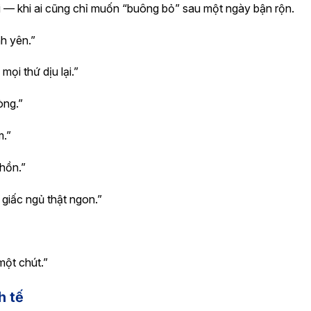
 — khi ai cũng chỉ muốn “buông bỏ” sau một ngày bận rộn.
h yên.”
mọi thứ dịu lại.”
òng.”
m.”
hồn.”
giấc ngủ thật ngon.”
một chút.”
h tế