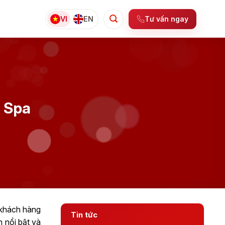
Tư vấn ngay
VI
EN
o Spa
 khách hàng
Tin tức
n nổi bật và