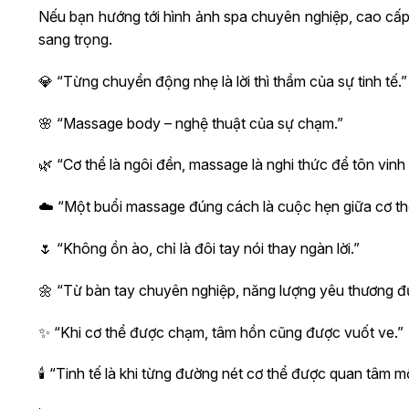
Nếu bạn hướng tới hình ảnh spa chuyên nghiệp, cao cấ
sang trọng.
💎 “Từng chuyển động nhẹ là lời thì thầm của sự tinh tế.”
🌸 “Massage body – nghệ thuật của sự chạm.”
🌿 “Cơ thể là ngôi đền, massage là nghi thức để tôn vinh
☁️ “Một buổi massage đúng cách là cuộc hẹn giữa cơ th
🌷 “Không ồn ào, chỉ là đôi tay nói thay ngàn lời.”
🌼 “Từ bàn tay chuyên nghiệp, năng lượng yêu thương đư
✨ “Khi cơ thể được chạm, tâm hồn cũng được vuốt ve.”
🕯️ “Tinh tế là khi từng đường nét cơ thể được quan tâm m