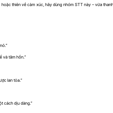
p hoặc thiên về cảm xúc, hãy dùng nhóm STT này – vừa thanh
 nó.”
ể và tâm hồn.”
ợc lan tỏa.”
ột cách dịu dàng.”