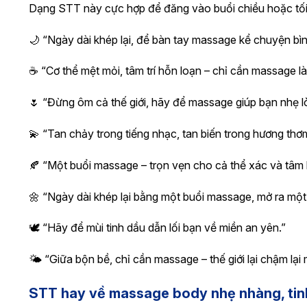
Dạng STT này cực hợp để đăng vào buổi chiều hoặc tối
🌙 “Ngày dài khép lại, để bàn tay massage kể chuyện bìn
☕ “Cơ thể mệt mỏi, tâm trí hỗn loạn – chỉ cần massage là 
🌷 “Đừng ôm cả thế giới, hãy để massage giúp bạn nhẹ l
💫 “Tan chảy trong tiếng nhạc, tan biến trong hương thơ
🍂 “Một buổi massage – trọn vẹn cho cả thể xác và tâm 
🌼 “Ngày dài khép lại bằng một buổi massage, mở ra một 
🕊️ “Hãy để mùi tinh dầu dẫn lối bạn về miền an yên.”
🌤️ “Giữa bộn bề, chỉ cần massage – thế giới lại chậm lại 
STT hay về massage body nhẹ nhàng, tin