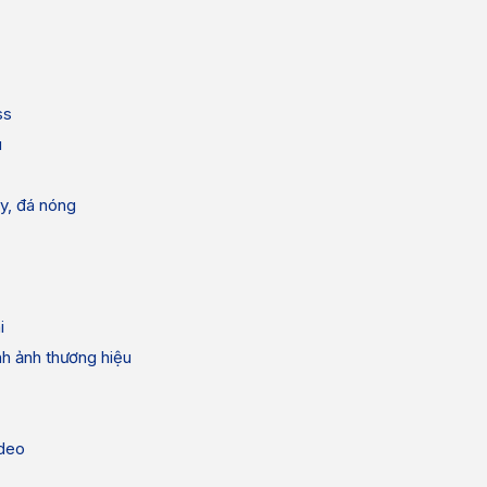
ss
u
y, đá nóng
i
h ảnh thương hiệu
ideo