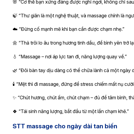
🌸 “Cơ thể bạn xứng đáng được nghỉ ngơi, không chỉ sau 
🍃 “Thư giãn là một nghệ thuật, và massage chính là ngườ
☁️ “Đừng cố mạnh mẽ khi bạn cần được chạm nhẹ.”
🌼 “Thả trôi lo âu trong hương tinh dầu, để bình yên trở lại
💧 “Massage – nơi áp lực tan đi, năng lượng quay về.”
🌿 “Đôi bàn tay dịu dàng có thể chữa lành cả một ngày d
🕯️ “Mệt thì đi massage, đừng để stress chiếm mất nụ cười
✨ “Chút hương, chút ấm, chút chạm – đủ để tâm bình, th
🍀 “Tái sinh năng lượng, bắt đầu từ một lần chạm khẽ.”
STT massage cho ngày dài tan biến