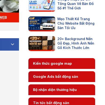
Tổng Quan Về Bản Đồ
Số #1 Thế Giới
Mẹo Thiết Kế Trang
Chủ Website Bất Động
Sản Tối Ưu
20+ Background Nền
Gỗ Đẹp, Hình Ảnh Nền
Gỗ Kích Thước Lớn
Kiến thức google map
Google Ads bất động sản
Bộ nhận diện thương hiệu
Tin tức bất động sản