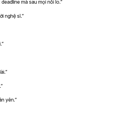
deadline mà sau mọi nỗi lo.”
i nghệ sĩ.”
.”
ài.”
.”
ân yên.”