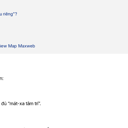
 riêng”?
Review Map Maxweb
n:
đủ “mát-xa tâm trí”.