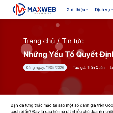
Skip
to
Giới thiệu
Dịch vụ
content
Trang chủ
/
Tin tức
Những Yếu Tố Quyết Địn
Đăng ngày: 11/05/2026
Tác giả: Trần Quân
L
Bạn đã từng thắc mắc tại sao một số đánh giá trên Goog
cách bí ẩn? Đây là câu hỏi mà rất nhiều chủ doanh nghiệ