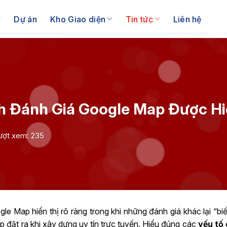
Dự án
Kho Giao diện
Tin tức
Liên hệ
h Đánh Giá Google Map Được Hi
ượt xem: 235
le Map hiển thị rõ ràng trong khi những đánh giá khác lại “bi
p đặt ra khi xây dựng uy tín trực tuyến. Hiểu đúng các
yếu tố 