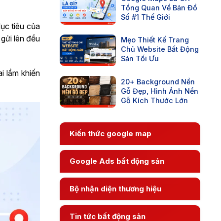
Tổng Quan Về Bản Đồ
Số #1 Thế Giới
ục tiêu của
gửi lên đều
Mẹo Thiết Kế Trang
Chủ Website Bất Động
Sản Tối Ưu
i lầm khiến
20+ Background Nền
Gỗ Đẹp, Hình Ảnh Nền
Gỗ Kích Thước Lớn
Kiến thức google map
Google Ads bất động sản
Bộ nhận diện thương hiệu
Tin tức bất động sản