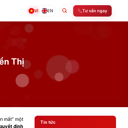
Tư vấn ngay
VI
EN
ển Thị
ến mất” một
Tin tức
quyết định