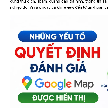
dung thù địch, spam, quảng cáo trá hình, thông tin sai
nghiệp đó. Vì vậy, ngay cả khi review đến từ tài khoản th