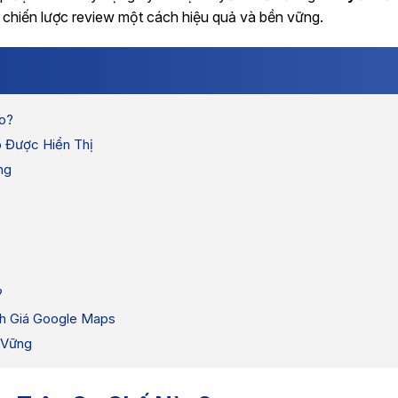
u chiến lược review một cách hiệu quả và bền vững.
o?
 Được Hiển Thị
ng
?
h Giá Google Maps
 Vững