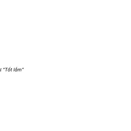
hư
“Tốt lắm”