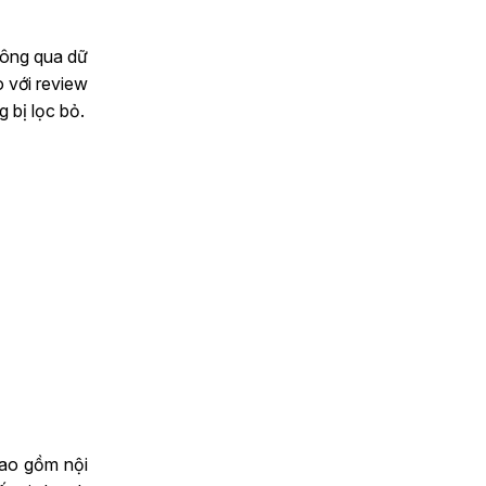
hông qua dữ
o với review
g bị lọc bỏ.
bao gồm nội