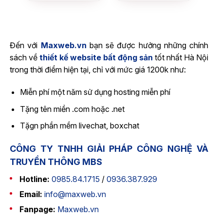
bất
nhiều
động
dự
sản
án,
thương
hiệu
cá
Đến với
Maxweb.vn
bạn sẽ được hưởng những chính
nhân
sách về
thiết kế website bất động sản
tốt nhất Hà Nội
trong thời điểm hiện tại, chỉ với mức giá 1200k như:
Miễn phí một năm sử dụng hosting miễn phí
Tặng tên miền .com hoặc .net
Tặgn phần mềm livechat, boxchat
CÔNG TY TNHH GIẢI PHÁP CÔNG NGHỆ VÀ
TRUYỀN THÔNG MBS
Hotline:
0985.84.1715
/
0936.387.929
Email:
info@maxweb.vn
Fanpage:
Maxweb.vn