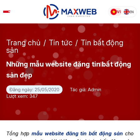
Skip
to
VI
EN
content
Trang chủ
/
Tin tức
/
Tin bất động
sản
Những mẫu website đăng tin bất động
sản đẹp
Đăng ngày: 25/05/2020
Tác giả: Admin
Lượt xem: 347
Tổng hợp
mẫu website đăng tin bất động sản
cho