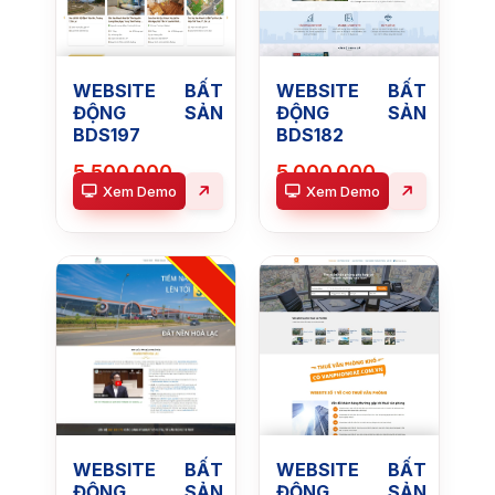
WEBSITE BẤT
WEBSITE BẤT
ĐỘNG SẢN
ĐỘNG SẢN
BDS197
BDS182
5.500.000
5.000.000
Xem Demo
Xem Demo
Gói:
Gói:
Website
Website
MỚI
nhiều
nhiều
dự
dự
án
án
WEBSITE BẤT
WEBSITE BẤT
ĐỘNG SẢN
ĐỘNG SẢN