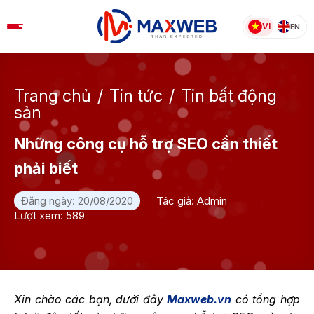
Skip
to
VI
EN
content
Trang chủ
/
Tin tức
/
Tin bất động
sản
Những công cụ hỗ trợ SEO cần thiết
phải biết
Đăng ngày: 20/08/2020
Tác giả: Admin
Lượt xem: 589
Xin chào các bạn, dưới đây
Maxweb.vn
có tổng hợp