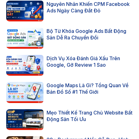
Nguyên Nhân Khiến CPM Facebook
Ads Ngày Càng Đắt Đỏ
Bộ Từ Khóa Google Ads Bất Động
Sản Dễ Ra Chuyển Đổi
Dịch Vụ Xóa Đánh Giá Xấu Trên
Google, Gỡ Review 1 Sao
Google Maps Là Gì? Tổng Quan Về
Bản Đồ Số #1 Thế Giới
Mẹo Thiết Kế Trang Chủ Website Bất
Động Sản Tối Ưu