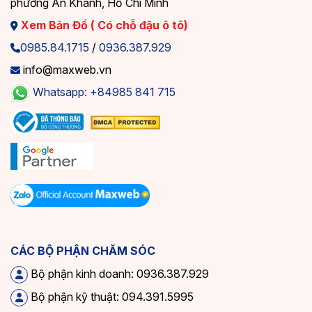
phường An Khánh, Hồ Chí Minh
Xem Bản Đồ ( Có chỗ đậu ô tô)
0985.84.1715
/
0936.387.929
info@maxweb.vn
Whatsapp: +84985 841 715
CÁC BỘ PHẬN CHĂM SÓC
Bộ phận kinh doanh: 0936.387.929
Bộ phận kỹ thuật: 094.391.5995