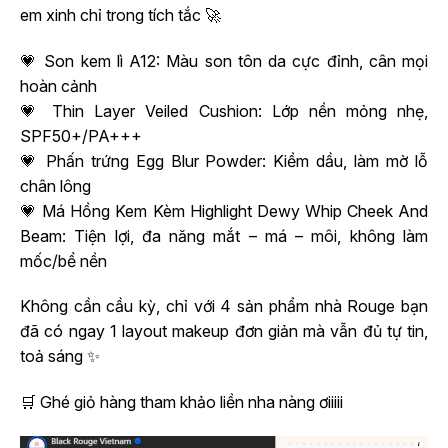
em xinh chỉ trong tích tắc 🚀
💗 Son kem lì A12: Màu son tôn da cực đỉnh, cân mọi
hoàn cảnh
💗 Thin Layer Veiled Cushion: Lớp nền mỏng nhẹ,
SPF50+/PA+++
💗 Phấn trứng Egg Blur Powder: Kiềm dầu, làm mờ lỗ
chân lông
💗 Má Hồng Kem Kèm Highlight Dewy Whip Cheek And
Beam: Tiện lợi, đa năng mắt – má – môi, không làm
mốc/bể nền
Không cần cầu kỳ, chỉ với 4 sản phẩm nhà Rouge bạn
đã có ngay 1 layout makeup đơn giản mà vẫn đủ tự tin,
toả sáng ✨
🛒 Ghé giỏ hàng tham khảo liền nha nàng ơiiiii