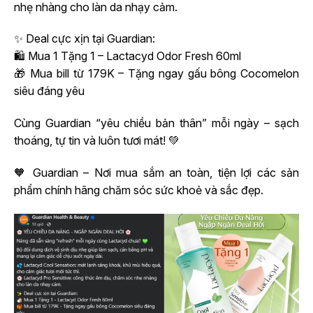
nhẹ nhàng cho làn da nhạy cảm.
✨ Deal cực xịn tại Guardian:
🛍️ Mua 1 Tặng 1 – Lactacyd Odor Fresh 60ml
🎁 Mua bill từ 179K – Tặng ngay gấu bông Cocomelon
siêu đáng yêu
Cùng Guardian “yêu chiều bản thân” mỗi ngày – sạch
thoáng, tự tin và luôn tươi mát! 💚
🧡 Guardian – Nơi mua sắm an toàn, tiện lợi các sản
phẩm chính hãng chăm sóc sức khoẻ và sắc đẹp.