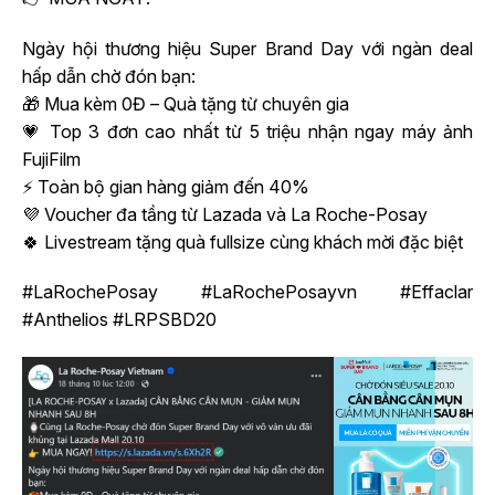
Ngày hội thương hiệu Super Brand Day với ngàn deal
hấp dẫn chờ đón bạn:
🎁 Mua kèm 0Đ – Quà tặng từ chuyên gia
💗 Top 3 đơn cao nhất từ 5 triệu nhận ngay máy ảnh
FujiFilm
⚡ Toàn bộ gian hàng giảm đến 40%
💜 Voucher đa tầng từ Lazada và La Roche-Posay
🍀 Livestream tặng quà fullsize cùng khách mời đặc biệt
#LaRochePosay #LaRochePosayvn #Effaclar
#Anthelios #LRPSBD20