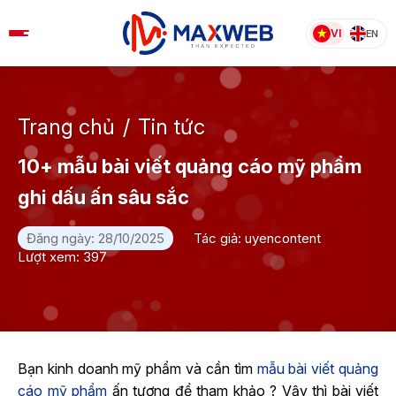
Skip
to
VI
EN
content
Trang chủ
/
Tin tức
10+ mẫu bài viết quảng cáo mỹ phẩm​
ghi dấu ấn sâu sắc
Đăng ngày: 28/10/2025
Tác giả: uyencontent
Lượt xem: 397
Bạn kinh doanh mỹ phẩm và cần tìm
mẫu bài viết quảng
cáo mỹ phẩm
ấn tượng để tham khảo ? Vậy thì bài viết