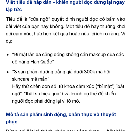
Viết tiêu đề hấp dẫn – khiến người đọc dừng lại ngay
lập tức
Tiêu đề là “cửa ngõ” quyết định người đọc có bấm vào
bài viết của bạn hay không. Một tiêu đề hay thường khơi
gợi cảm xúc, hứa hẹn kết quả hoặc nêu lợi ích rõ ràng. Ví
dụ:
“Bí mật làn da căng bóng không cần makeup của các
cô nàng Hàn Quốc”
“3 sản phẩm dưỡng trắng giá dưới 300k mà hội
skincare mê mẩn”
Hãy thử chèn con số, từ khóa cảm xúc (“bí mật”, “bất
ngờ”, “thật sự hiệu quả”) và lợi ích cụ thể để khiến
người đọc phải dừng lại vì tò mò.
Mô tả sản phẩm sinh động, chân thực và thuyết
phục