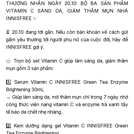
THƯƠNG NHÂN NGÀY 20.10: BỘ BA SẢN PHẨM
VITAMIN C SÁNG DA, GIẢM THÂM MỤN NHÀ
INNISFREE ✨
⏳ 20.10 đang tới gần. Nếu còn băn khoăn về cách gửi
gắm yêu thương tới người phụ nữ của cuộc đời, hãy để
INNISFREE gợi ý.
🍊 Trọn bộ set Vitamin C giúp làm sáng da, giảm thâm
mụn gồm 3 sản phẩm:
1️⃣ Serum Vitamin C INNISFREE Green Tea Enzyme
Brightening 30mL
→ Giúp làm sáng da, mờ thâm mụn chỉ trong 7 ngày nhờ
công thức viên nang vitamin C và enzyme trà xanh tẩy
tế bào da chết nhẹ nhàng.
2️⃣ Kem dưỡng dạng gel Vitamin C INNISFREE Green
Tea Enzyme Brightening