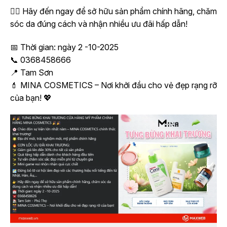
💁‍♀️ Hãy đến ngay để sở hữu sản phẩm chính hãng, chăm
sóc da đúng cách và nhận nhiều ưu đãi hấp dẫn!
📅 Thời gian: ngày 2 -10-2025
📞 0368458666
📍 Tam Sơn
💄 MINA COSMETICS – Nơi khởi đầu cho vẻ đẹp rạng rỡ
của bạn! 💖