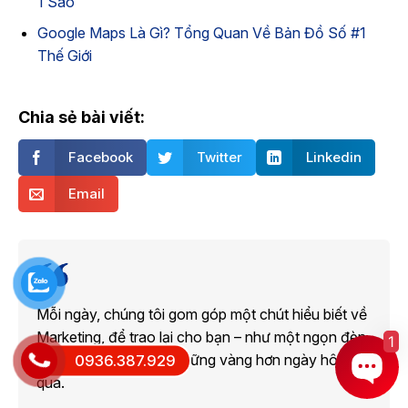
1 Sao
Google Maps Là Gì? Tổng Quan Về Bản Đồ Số #1
Thế Giới
Chia sẻ bài viết:
Facebook
Twitter
Linkedin
Email
Mỗi ngày, chúng tôi gom góp một chút hiểu biết về
Marketing, để trao lại cho bạn – như một ngọn đèn
1
0936.387.929
nhỏ, soi đường bạn đi vững vàng hơn ngày hôm
qua.