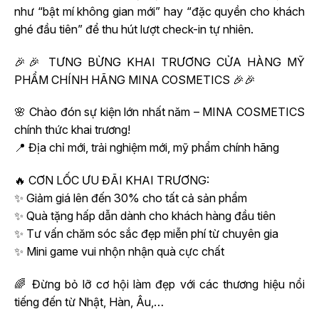
như “bật mí không gian mới” hay “đặc quyền cho khách
ghé đầu tiên” để thu hút lượt check-in tự nhiên.
🎉🎉 TƯNG BỪNG KHAI TRƯƠNG CỬA HÀNG MỸ
PHẨM CHÍNH HÃNG MINA COSMETICS 🎉🎉
🌸 Chào đón sự kiện lớn nhất năm – MINA COSMETICS
chính thức khai trương!
📍 Địa chỉ mới, trải nghiệm mới, mỹ phẩm chính hãng
🔥 CƠN LỐC ƯU ĐÃI KHAI TRƯƠNG:
✨ Giảm giá lên đến 30% cho tất cả sản phẩm
✨ Quà tặng hấp dẫn dành cho khách hàng đầu tiên
✨ Tư vấn chăm sóc sắc đẹp miễn phí từ chuyên gia
✨ Mini game vui nhộn nhận quà cực chất
🌈 Đừng bỏ lỡ cơ hội làm đẹp với các thương hiệu nổi
tiếng đến từ Nhật, Hàn, Âu,…