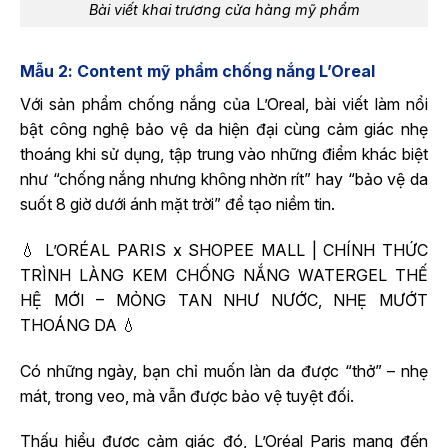
Bài viết khai trương cửa hàng mỹ phẩm
Mẫu 2: Content mỹ phẩm chống nắng L’Oreal
Với sản phẩm chống nắng của L’Oreal, bài viết làm nổi
bật công nghệ bảo vệ da hiện đại cùng cảm giác nhẹ
thoáng khi sử dụng, tập trung vào những điểm khác biệt
như “chống nắng nhưng không nhờn rít” hay “bảo vệ da
suốt 8 giờ dưới ánh mặt trời” để tạo niềm tin.
💧 L’ORÉAL PARIS x SHOPEE MALL | CHÍNH THỨC
TRÌNH LÀNG KEM CHỐNG NẮNG WATERGEL THẾ
HỆ MỚI – MỎNG TAN NHƯ NƯỚC, NHẸ MƯỚT
THOÁNG DA 💧
Có những ngày, bạn chỉ muốn làn da được “thở” – nhẹ
mát, trong veo, mà vẫn được bảo vệ tuyệt đối.
Thấu hiểu được cảm giác đó, L’Oréal Paris mang đến