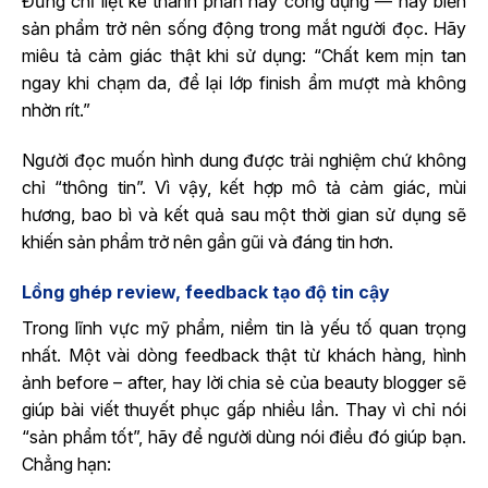
Đừng chỉ liệt kê thành phần hay công dụng — hãy biến
sản phẩm trở nên sống động trong mắt người đọc. Hãy
miêu tả cảm giác thật khi sử dụng: “Chất kem mịn tan
ngay khi chạm da, để lại lớp finish ẩm mượt mà không
nhờn rít.”
Người đọc muốn hình dung được trải nghiệm chứ không
chỉ “thông tin”. Vì vậy, kết hợp mô tả cảm giác, mùi
hương, bao bì và kết quả sau một thời gian sử dụng sẽ
khiến sản phẩm trở nên gần gũi và đáng tin hơn.
Lồng ghép review, feedback tạo độ tin cậy
Trong lĩnh vực mỹ phẩm, niềm tin là yếu tố quan trọng
nhất. Một vài dòng feedback thật từ khách hàng, hình
ảnh before – after, hay lời chia sẻ của beauty blogger sẽ
giúp bài viết thuyết phục gấp nhiều lần. Thay vì chỉ nói
“sản phẩm tốt”, hãy để người dùng nói điều đó giúp bạn.
Chẳng hạn: