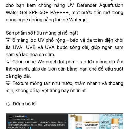
cho bạn kem chống nắng UV Defender Aquafusion
Water Gel SPF 50+ PA++++, một bước tiến mới trong
công nghệ chống nắng thế hệ Watergel.
Sản phẩm sở hữu những gì nổi bật?
💡 6 màng lọc UV phổ rộng – bảo vệ da toàn diện khỏi
tia UVA, UVB và UVA bước sóng dài, giúp ngăn sạm
nám và lão hóa da sớm.
💡 Công nghệ Watergel đột phá – tạo lớp màng giữ ẩm
thông minh, giúp da luôn cân bằng, hạn chế đổ dầu suốt
cả ngày dài.
💡 Texture mỏng tan như nước, thấm nhanh và thoáng
mịn, không để lại vệt trắng hay nhờn rít.
👉 Đừng bỏ lỡ!