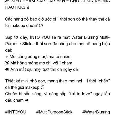
🌈 SIÊU PHẨM SẮP CẬP BẾN – CHỜ GÌ MÀ KHÔNG
HÁO HỨC! 💄
Các nàng có bao giờ ước gì 1 thỏi son có thể thay thế cả
túi makeup chưa? 😜
Sắp tới đây, INTO YOU sẽ ra mắt Water Blurring Multi-
Purpose Stick – thỏi son đa năng cho mọi cô nàng hiện
đại:
✨ Môi căng bóng mượt mà tự nhiên
🍑 Má hồng mộng mơ chỉ với 1 chạm
👁️ Ánh mắt dịu nhẹ, tươi tắn cả ngày dài
Thiết kế mini nhỏ gọn, mang theo mọi nơi – 1 thỏi “chấp”
cả thế giới makeup 🪞
Chuẩn bị sẵn sàng, vì nàng sắp “fall in love” ngay lần
đầu chạm 💋
#INTOYOU #MultiPurposeStick #WaterBlurring