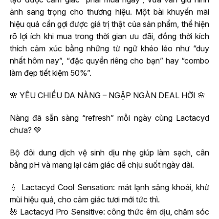
ảnh sang trọng cho thương hiệu. Một bài khuyến mãi
hiệu quả cần gợi được giá trị thật của sản phẩm, thể hiện
rõ lợi ích khi mua trong thời gian ưu đãi, đồng thời kích
thích cảm xúc bằng những từ ngữ khéo léo như “duy
nhất hôm nay”, “đặc quyền riêng cho bạn” hay “combo
làm đẹp tiết kiệm 50%”.
🌸 YÊU CHIỀU DA NÀNG – NGẬP NGÀN DEAL HỜI 🌸
Nàng đã sẵn sàng “refresh” mỗi ngày cùng Lactacyd
chưa? 💚
Bộ đôi dung dịch vệ sinh dịu nhẹ giúp làm sạch, cân
bằng pH và mang lại cảm giác dễ chịu suốt ngày dài.
💧 Lactacyd Cool Sensation: mát lạnh sảng khoái, khử
mùi hiệu quả, cho cảm giác tươi mới tức thì.
🌺 Lactacyd Pro Sensitive: công thức êm dịu, chăm sóc