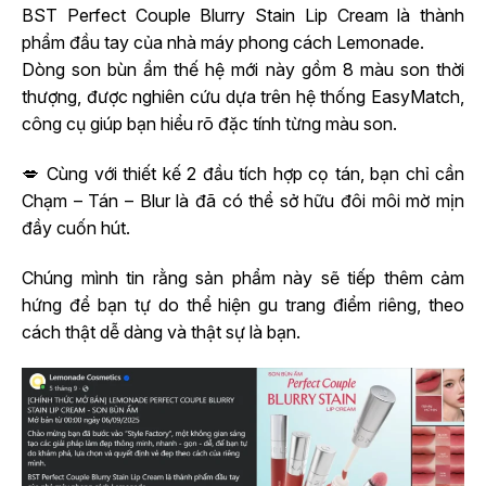
BST Perfect Couple Blurry Stain Lip Cream là thành
phẩm đầu tay của nhà máy phong cách Lemonade.
Dòng son bùn ẩm thế hệ mới này gồm 8 màu son thời
thượng, được nghiên cứu dựa trên hệ thống EasyMatch,
công cụ giúp bạn hiểu rõ đặc tính từng màu son.
💋 Cùng với thiết kế 2 đầu tích hợp cọ tán, bạn chỉ cần
Chạm – Tán – Blur là đã có thể sở hữu đôi môi mờ mịn
đầy cuốn hút.
Chúng mình tin rằng sản phẩm này sẽ tiếp thêm cảm
hứng để bạn tự do thể hiện gu trang điểm riêng, theo
cách thật dễ dàng và thật sự là bạn.