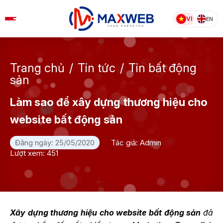
Skip
to
VI
EN
content
Trang chủ
/
Tin tức
/
Tin bất động
sản
Làm sao để xây dựng thương hiệu cho
website bất động sản
Đăng ngày: 25/05/2020
Tác giả: Admin
Lượt xem: 451
Xây dựng thương hiệu cho website bất động sản
đã