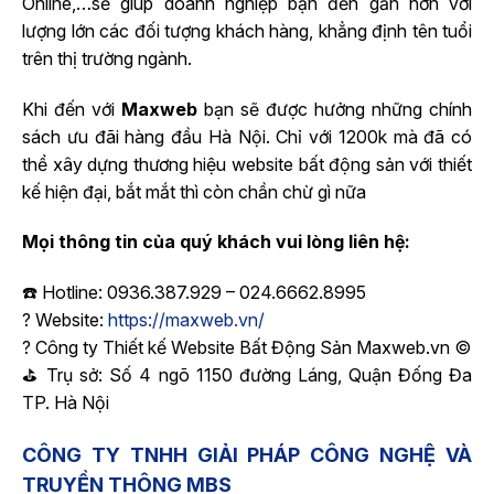
Online,…sẽ giúp doanh nghiệp bạn đến gần hơn với
lượng lớn các đối tượng khách hàng, khẳng định tên tuổi
trên thị trường ngành.
Khi đến với
Maxweb
bạn sẽ được hưởng những chính
sách ưu đãi hàng đầu Hà Nội. Chỉ với 1200k mà đã có
thể xây dựng thương hiệu website bất động sản với thiết
kế hiện đại, bắt mắt thì còn chần chừ gì nữa
Mọi thông tin của quý khách vui lòng liên hệ:
☎️
Hotline: 0936.387.929 – 024.6662.8995
?
Website:
https://maxweb.vn/
?
Công ty Thiết kế Website Bất Động Sản Maxweb.vn ©
⛳
Trụ sở: Số 4 ngõ 1150 đường Láng, Quận Đống Đa
TP. Hà Nội
CÔNG TY TNHH GIẢI PHÁP CÔNG NGHỆ VÀ
TRUYỀN THÔNG MBS