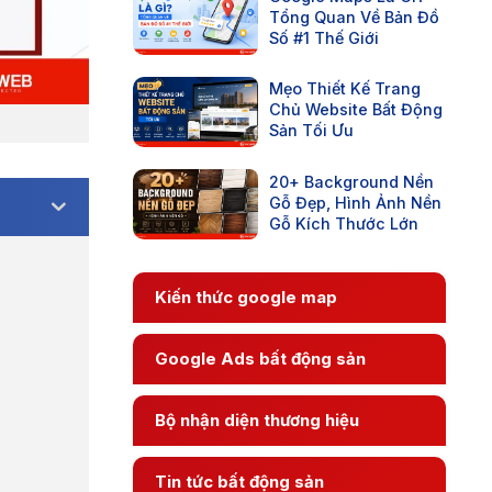
Tổng Quan Về Bản Đồ
Số #1 Thế Giới
Mẹo Thiết Kế Trang
Chủ Website Bất Động
Sản Tối Ưu
20+ Background Nền
Gỗ Đẹp, Hình Ảnh Nền
Gỗ Kích Thước Lớn
Kiến thức google map
Google Ads bất động sản
Bộ nhận diện thương hiệu
Tin tức bất động sản