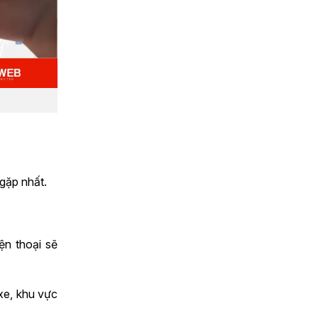
gặp nhất.
ện thoại sẽ
 xe, khu vực