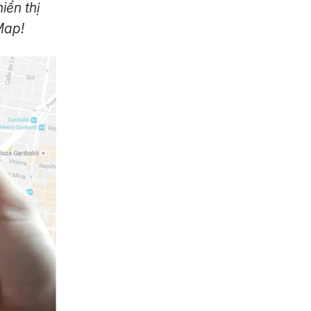
iển thị
Map!