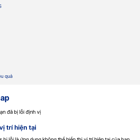
S
ệu quả
Map
 đã bị lỗi định vị
 trí hiện tại
 lỗi là ứng dụng không thể hiển thị vị trí hiện tại của bạn.