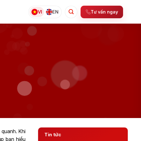
Tư vấn ngay
VI
EN
g quanh. Khi
Tin tức
úp bạn hiểu