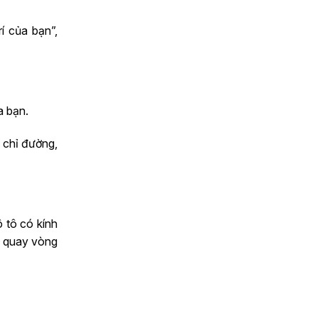
í của bạn”,
a bạn.
 chỉ đường,
ô tô có kính
g quay vòng