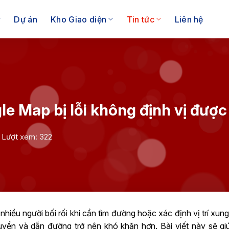
Dự án
Kho Giao diện
Tin tức
Liên hệ
e Map bị lỗi không định vị được
Lượt xem: 322
n nhiều người bối rối khi cần tìm đường hoặc xác định vị trí xun
chuyển và dẫn đường trở nên khó khăn hơn. Bài viết này sẽ gi