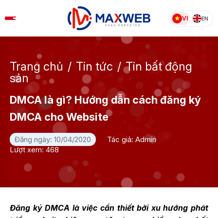
Skip
to
VI
EN
content
Trang chủ
/
Tin tức
/
Tin bất động
sản
DMCA là gì? Hướng dẫn cách đăng ký
DMCA cho Website
Đăng ngày: 10/04/2020
Tác giả: Admin
Lượt xem: 468
Đăng ký DMCA là việc cần thiết bởi xu hướng phát