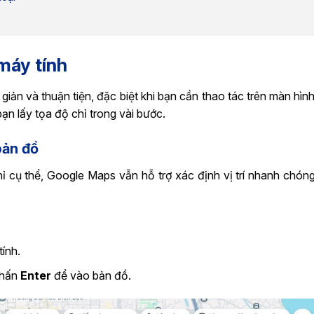
máy tính
iản và thuận tiện, đặc biệt khi bạn cần thao tác trên màn hìn
 bạn lấy tọa độ chỉ trong vài bước.
bản đồ
ỉ cụ thể, Google Maps vẫn hỗ trợ xác định vị trí nhanh chón
ính.
hấn
Enter
để vào bản đồ.