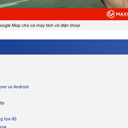
Google Map cho cả máy tính và điện thoại
hone và Android
hép
ng tọa độ
hoại