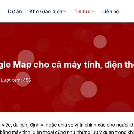
Dự án
Kho Giao diện
Tin tức
Liên hệ
gle Map cho cả máy tính, điện th
Lượt xem: 456
iệc, du lịch, định vị hoặc chia sẻ vị trí chính xác cho người kh
bằng máy tính, điện thoại cũng như những lưu ý quan trọng khi