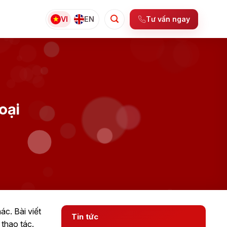
Tư vấn ngay
VI
EN
oại
ác. Bài viết
Tin tức
 thao tác.