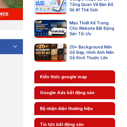
Tổng Quan Về Bản Đồ
Số #1 Thế Giới
Mẹo Thiết Kế Trang
Chủ Website Bất Động
Sản Tối Ưu
20+ Background Nền
Gỗ Đẹp, Hình Ảnh Nền
Gỗ Kích Thước Lớn
Kiến thức google map
Google Ads bất động sản
Bộ nhận diện thương hiệu
Tin tức bất động sản