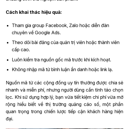
Cách khai thác hiệu quả:
Tham gia group Facebook, Zalo hoặc diễn đàn
chuyên về Google Ads.
Theo dõi bài đăng của quản trị viên hoặc thành viên
cấp cao.
Luôn kiểm tra nguồn gốc mã trước khi kích hoạt.
Không nhập mã từ bình luận ẩn danh hoặc link lạ.
Nguồn mã từ các cộng đồng uy tín thường được chia sẻ
nhanh và miễn phí, nhưng người dùng cần tỉnh táo chọn
lọc. Khi sử dụng hợp lý, bạn vừa tiết kiệm chi phí vừa mở
rộng hiểu biết về thị trường quảng cáo số, một phần
quan trọng trong chiến lược tiếp cận khách hàng hiện
đại.