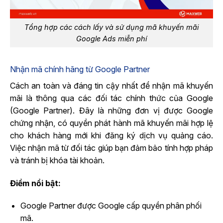
Tổng hợp các cách lấy và sử dụng mã khuyến mãi
Google Ads miễn phí
Nhận mã chính hãng từ Google Partner
Cách an toàn và đáng tin cậy nhất để nhận mã khuyến
mãi là thông qua các đối tác chính thức của Google
(Google Partner). Đây là những đơn vị được Google
chứng nhận, có quyền phát hành mã khuyến mãi hợp lệ
cho khách hàng mới khi đăng ký dịch vụ quảng cáo.
Việc nhận mã từ đối tác giúp bạn đảm bảo tính hợp pháp
và tránh bị khóa tài khoản.
Điểm nổi bật:
Google Partner được Google cấp quyền phân phối
mã.