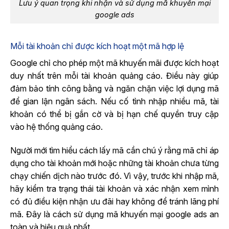
Lưu ý quan trọng khi nhận và sử dụng mã khuyến mại
google ads​
Mỗi tài khoản chỉ được kích hoạt một mã hợp lệ
Google chỉ cho phép một mã khuyến mãi được kích hoạt
duy nhất trên mỗi tài khoản quảng cáo. Điều này giúp
đảm bảo tính công bằng và ngăn chặn việc lợi dụng mã
để gian lận ngân sách. Nếu cố tình nhập nhiều mã, tài
khoản có thể bị gắn cờ và bị hạn chế quyền truy cập
vào hệ thống quảng cáo.
Người mới tìm hiểu cách lấy mã cần chú ý rằng mã chỉ áp
dụng cho tài khoản mới hoặc những tài khoản chưa từng
chạy chiến dịch nào trước đó. Vì vậy, trước khi nhập mã,
hãy kiểm tra trạng thái tài khoản và xác nhận xem mình
có đủ điều kiện nhận ưu đãi hay không để tránh lãng phí
mã. Đây là cách sử dụng mã khuyến mại google ads an
toàn và hiệu quả nhất.​