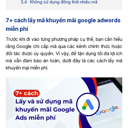
Không sử dụng đồng thời nhiều mã
7+ cách lấy mã khuyến mãi google adwords​
miễn phí
Trước khi đi vào từng phương pháp cụ thể, bạn cần hiểu
rằng Google chỉ cấp mã qua các kênh chính thức hoặc
đối tác được ủy quyền. Vì vậy, để tận dụng tối đa lợi ích
mà vẫn đảm bảo an toàn, dưới đây là các cách lấy mã
khuyến mại miễn phí.