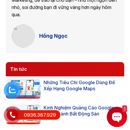
nhỏ, soi đường bạn đi vững vàng hơn ngày hôm
qua.
Hồng Ngọc
Tin tức
Những Tiêu Chí Google Dùng Để
Xếp Hạng Google Maps
Kinh Nghiệm Quảng Cáo Google
1
Map Ngành Bất Động Sản
0936.387.929