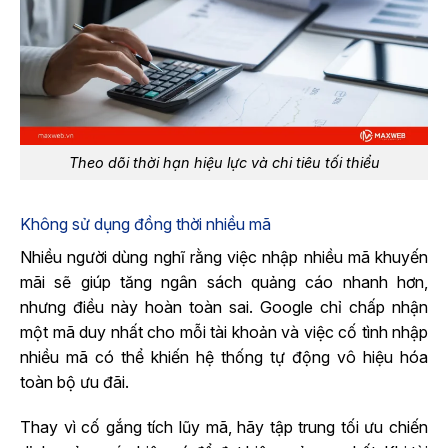
Theo dõi thời hạn hiệu lực và chi tiêu tối thiểu
Không sử dụng đồng thời nhiều mã
Nhiều người dùng nghĩ rằng việc nhập nhiều mã khuyến
mãi sẽ giúp tăng ngân sách quảng cáo nhanh hơn,
nhưng điều này hoàn toàn sai. Google chỉ chấp nhận
một mã duy nhất cho mỗi tài khoản và việc cố tình nhập
nhiều mã có thể khiến hệ thống tự động vô hiệu hóa
toàn bộ ưu đãi.
Thay vì cố gắng tích lũy mã, hãy tập trung tối ưu chiến