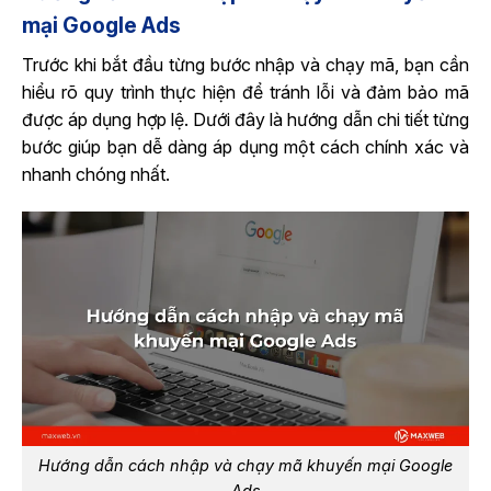
mại Google Ads
Trước khi bắt đầu từng bước nhập và chạy mã, bạn cần
hiểu rõ quy trình thực hiện để tránh lỗi và đảm bảo mã
được áp dụng hợp lệ. Dưới đây là hướng dẫn chi tiết từng
bước giúp bạn dễ dàng áp dụng một cách chính xác và
nhanh chóng nhất.
Hướng dẫn cách nhập và chạy mã khuyến mại Google
Ads