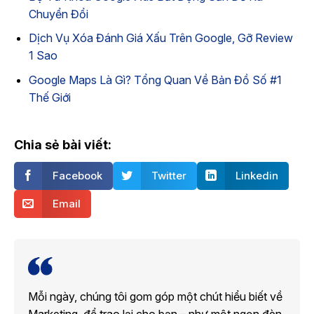
Chuyển Đổi
Dịch Vụ Xóa Đánh Giá Xấu Trên Google, Gỡ Review
1 Sao
Google Maps Là Gì? Tổng Quan Về Bản Đồ Số #1
Thế Giới
Chia sẻ bài viết:
Facebook
Twitter
Linkedin
Email
Mỗi ngày, chúng tôi gom góp một chút hiểu biết về
Marketing, để trao lại cho bạn – như một ngọn đèn