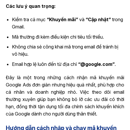
Các lưu ý quan trọng:
Kiểm tra cả mục
“Khuyến mãi”
và
“Cập nhật”
trong
Gmail.
Mã thường đi kèm điều kiện chi tiêu tối thiểu.
Không chia sẻ công khai mã trong email để tránh bị
vô hiệu.
Email hợp lệ luôn đến từ địa chỉ
“@google.com”
.
Đây là một trong những cách nhận mã khuyến mãi
Google Ads đơn giản nhưng hiệu quả nhất, phù hợp cho
cá nhân và doanh nghiệp nhỏ. Việc theo dõi email
thường xuyên giúp bạn không bỏ lỡ các ưu đãi có thời
hạn, đồng thời tận dụng tối đa chính sách khuyến khích
của Google dành cho người dùng thân thiết.
Hướng dẫn cách nhập và chạy mã khuyến