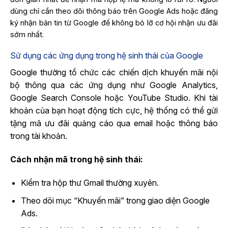
dùng chỉ cần theo dõi thông báo trên Google Ads hoặc đăng
ký nhận bản tin từ Google để không bỏ lỡ cơ hội nhận ưu đãi
sớm nhất.
Sử dụng các ứng dụng trong hệ sinh thái của Google
Google thường tổ chức các chiến dịch khuyến mãi nội
bộ thông qua các ứng dụng như Google Analytics,
Google Search Console hoặc YouTube Studio. Khi tài
khoản của bạn hoạt động tích cực, hệ thống có thể gửi
tặng mã ưu đãi quảng cáo qua email hoặc thông báo
trong tài khoản.
Cách nhận mã trong hệ sinh thái:
Kiểm tra hộp thư Gmail thường xuyên.
Theo dõi mục “Khuyến mãi” trong giao diện Google
Ads.