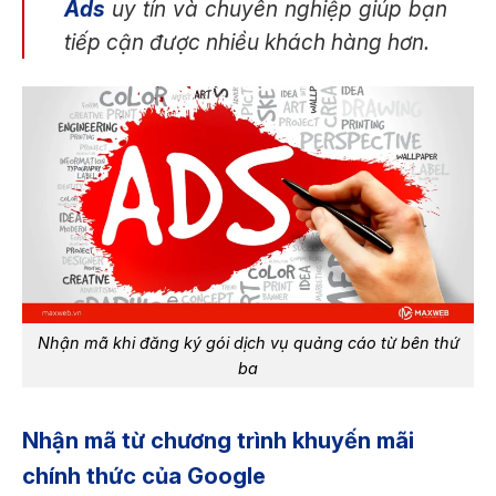
Ads
uy tín và chuyên nghiệp giúp bạn
tiếp cận được nhiều khách hàng hơn.
Nhận mã khi đăng ký gói dịch vụ quảng cáo từ bên thứ
ba
Nhận mã từ chương trình khuyến mãi
chính thức của Google