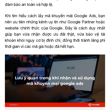
đảm bảo an toàn và hợp lệ.
Khi tìm hiểu cách lấy mã khuyến mãi Google Ads, bạn
nên ưu tiên những kênh uy tín như Google Partner hoặc
website chính thức của Google. Đây là cách duy nhất
giúp bạn vừa nhận được ưu đãi thật, vừa bảo vệ tài
khoản khỏi nguy cơ bị đình chỉ, đồng thời tránh lãng phí
thời gian vì các mã giả hoặc đã hết hạn.