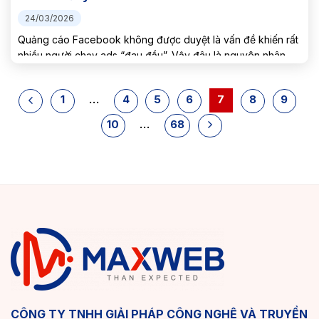
24/03/2026
Quảng cáo Facebook không được duyệt là vấn đề khiến rất
nhiều người chạy ads “đau đầu”. Vậy đâu là nguyên nhân
thực sự và cách xử lý hiệu quả? Trong bài viết này, Maxweb
sẽ giúp bạn hiểu rõ...
1
…
4
5
6
7
8
9
10
…
68
CÔNG TY TNHH GIẢI PHÁP CÔNG NGHỆ VÀ TRUYỀN