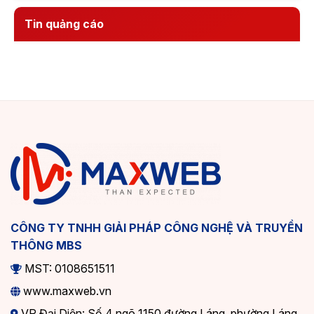
Tin quảng cáo
CÔNG TY TNHH GIẢI PHÁP CÔNG NGHỆ VÀ TRUYỀN
THÔNG MBS
MST: 0108651511
www.maxweb.vn
VP Đại Diện: Số 4 ngõ 1150 đường Láng, phường Láng,