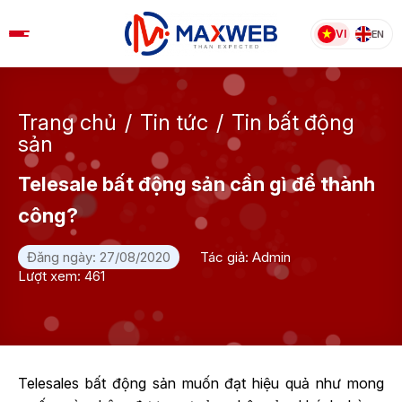
Skip
to
VI
EN
content
Trang chủ
/
Tin tức
/
Tin bất động
sản
Telesale bất động sản cần gì để thành
công?
Đăng ngày: 27/08/2020
Tác giả: Admin
Lượt xem: 461
Telesales bất động sản muốn đạt hiệu quả như mong