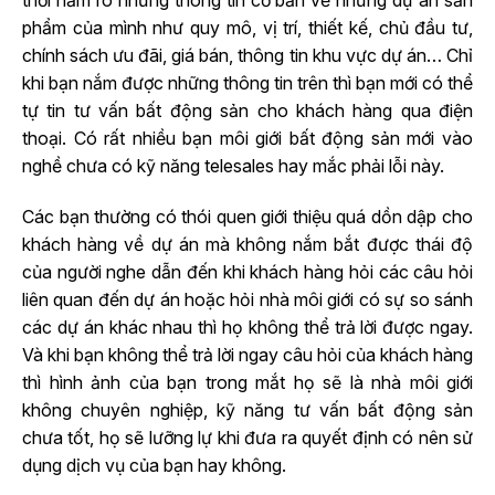
thời nắm rõ những thông tin cơ bản về những dự án sản
phẩm của mình như quy mô, vị trí, thiết kế, chủ đầu tư,
chính sách ưu đãi, giá bán, thông tin khu vực dự án… Chỉ
khi bạn nắm được những thông tin trên thì bạn mới có thể
tự tin tư vấn bất động sản cho khách hàng qua điện
thoại. Có rất nhiều bạn môi giới bất động sản mới vào
nghề chưa có kỹ năng telesales hay mắc phải lỗi này.
Các bạn thường có thói quen giới thiệu quá dồn dập cho
khách hàng về dự án mà không nắm bắt được thái độ
của người nghe dẫn đến khi khách hàng hỏi các câu hỏi
liên quan đến dự án hoặc hỏi nhà môi giới có sự so sánh
các dự án khác nhau thì họ không thể trả lời được ngay.
Và khi bạn không thể trả lời ngay câu hỏi của khách hàng
thì hình ảnh của bạn trong mắt họ sẽ là nhà môi giới
không chuyên nghiệp, kỹ năng tư vấn bất động sản
chưa tốt, họ sẽ lưỡng lự khi đưa ra quyết định có nên sử
dụng dịch vụ của bạn hay không.