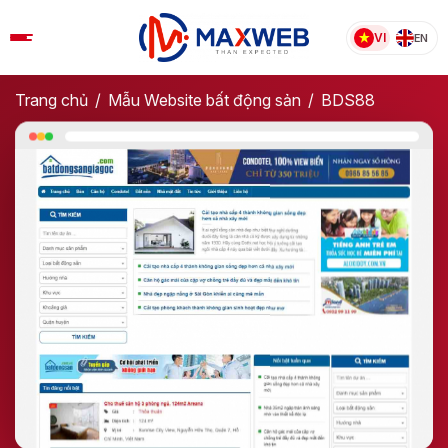
Skip
to
VI
EN
content
Trang chủ
/
Mẫu Website bất động sản​
/
BDS88