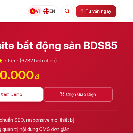
Tư vấn ngay
VI
EN
ite bất động sản BDS85
5/5 - (6782 bình chọn)
00.000
đ
Xem Demo
Chọn Giao Diện
 chuẩn SEO, responsive mọi thiết bị
 quản trị nội dung CMS đơn giản