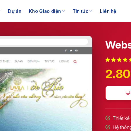
Dự án
Kho Giao diện
Tin tức
Liên hệ
Webs
2.8
Thiết kế
Hệ thống